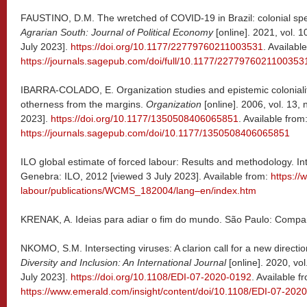
FAUSTINO, D.M. The wretched of COVID-19 in Brazil: colonial spe
Agrarian South: Journal of Political Economy
[online]. 2021, vol. 
July 2023].
https://doi.org/10.1177/22779760211003531
. Availabl
https://journals.sagepub.com/doi/full/10.1177/2277976021100353
IBARRA-COLADO, E. Organization studies and epistemic coloniality
otherness from the margins.
Organization
[online]. 2006, vol. 13,
2023].
https://doi.org/10.1177/1350508406065851
. Available from
https://journals.sagepub.com/doi/10.1177/1350508406065851
ILO global estimate of forced labour: Results and methodology. In
Genebra: ILO, 2012 [viewed 3 July 2023]. Available from:
https://
labour/publications/WCMS_182004/lang–en/index.htm
KRENAK, A. Ideias para adiar o fim do mundo. São Paulo: Compan
NKOMO, S.M. Intersecting viruses: A clarion call for a new direction
Diversity and Inclusion: An International Journal
[online]. 2020, vol
July 2023].
https://doi.org/10.1108/EDI-07-2020-0192
. Available f
https://www.emerald.com/insight/content/doi/10.1108/EDI-07-202