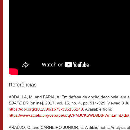
Referências
ABDALLA, M. and FARIA, A. Em defesa da opção decolonial em a
EBAPE.BR
[online]. 2017, vol. 15, no. 4, pp. 914-929 [viewed 3 Ju
https://doi.org/10.1590/1679-395155249
. Available from:
https://www.scielo.br/j/cebape/a/qCPMJCKSWD9BtFWmLmnDjds/
ARAÚJO, C. and CARNEIRO JUNIOR, E. A Bibliometric Analysis of th