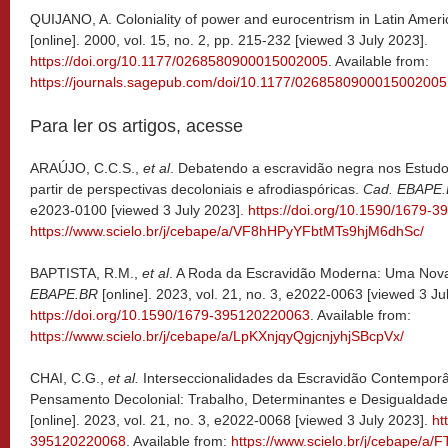
QUIJANO, A. Coloniality of power and eurocentrism in Latin Amer
[online]. 2000, vol. 15, no. 2, pp. 215-232 [viewed 3 July 2023].
https://doi.org/10.1177/0268580900015002005
. Available from:
https://journals.sagepub.com/doi/10.1177/0268580900015002005
Para ler os artigos, acesse
ARAÚJO, C.C.S.,
et al
. Debatendo a escravidão negra nos Estud
partir de perspectivas decoloniais e afrodiaspóricas.
Cad. EBAPE
e2023-0100 [viewed 3 July 2023].
https://doi.org/10.1590/1679-
https://www.scielo.br/j/cebape/a/VF8hHPyYFbtMTs9hjM6dhSc/
BAPTISTA, R.M.,
et al
. A Roda da Escravidão Moderna: Uma Nov
EBAPE.BR
[online]. 2023, vol. 21, no. 3, e2022-0063 [viewed 3 Ju
https://doi.org/10.1590/1679-395120220063
. Available from:
https://www.scielo.br/j/cebape/a/LpKXnjqyQgjcnjyhjSBcpVx/
CHAI, C.G.,
et al.
Interseccionalidades da Escravidão Contempor
Pensamento Decolonial: Trabalho, Determinantes e Desigualdade
[online]. 2023, vol. 21, no. 3, e2022-0068 [viewed 3 July 2023].
ht
395120220068
. Available from:
https://www.scielo.br/j/cebap