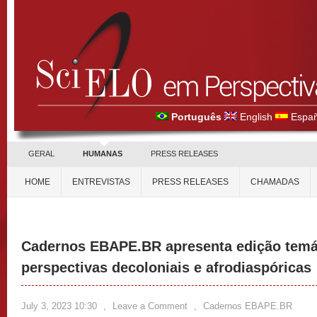
Português
English
Españ
GERAL
HUMANAS
PRESS RELEASES
HOME
ENTREVISTAS
PRESS RELEASES
CHAMADAS
Cadernos EBAPE.BR apresenta edição temá
perspectivas decoloniais e afrodiaspóricas
July 3, 2023 10:30
,
Leave a Comment
,
Cadernos EBAPE.BR