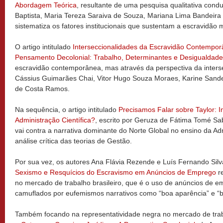
Abordagem Teórica
, resultante de uma pesquisa qualitativa cond
Baptista, Maria Tereza Saraiva de Souza, Mariana Lima Bandeira 
sistematiza os fatores institucionais que sustentam a escravidão
O artigo intitulado
Interseccionalidades da Escravidão Contempor
Pensamento Decolonial: Trabalho, Determinantes e Desigualdade
escravidão contemporânea, mas através da perspectiva da inters
Cássius Guimarães Chai, Vitor Hugo Souza Moraes, Karine Sand
de Costa Ramos.
Na sequência, o artigo intitulado
Precisamos Falar sobre Taylor: 
Administração Científica?
, escrito por Geruza de Fátima Tomé Sab
vai contra a narrativa dominante do Norte Global no ensino da A
análise crítica das teorias de Gestão.
Por sua vez, os autores Ana Flávia Rezende e Luís Fernando Sil
Sexismo e Resquícios do Escravismo em Anúncios de Emprego
re
no mercado de trabalho brasileiro, que é o uso de anúncios de e
camuflados por eufemismos narrativos como “boa aparência” e “b
Também focando na representatividade negra no mercado de trab