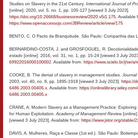
Studies on Slavery in the 21st Century.
International Journal of P
[online]. 2020, vol. 5, no. 1, pp. 105-127 [viewed 3 July 2023].
https://doi.org/10.26668/businessreview/2020.v5i1.175
. Available 
https://www.openaccessojs.com/JBReview/article/view/175
BENTO, C. O Pacto da Branquitude. São Paulo: Companhia das L
BERNARDINO-COSTA, J. and GROSFOGUEL, R. Decolonialidade 
estado
[online]. 2016, vol. 31, no. 1, pp. 15-24 [viewed 3 July 202
69922016000100002
. Available from:
https://www.scielo.br/j/se
COOKE, B. The denial of slavery in management studies.
Journal
2003, vol. 40, no. 8, pp. 1895-1918 [viewed 3 July 2023].
https://
6486.2003.00405.x
. Available from:
https://onlinelibrary.wiley.co
6486.2003.00405.x
CRANE, A. Modern Slavery as a Management Practice: Exploring t
for Human Exploitation.
Academy of Management Revi
ew [online]
[viewed 3 July 2023]. Available from:
https://www.jstor.org/stable
DAVIS, A. Mulheres, Raça e Classe (1st ed.). São Paulo: Boitemp