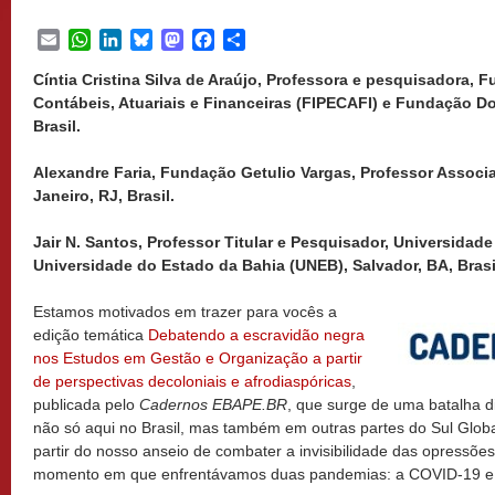
Email
WhatsApp
LinkedIn
Bluesky
Mastodon
Facebook
Share
Cíntia Cristina Silva de Araújo, Professora e pesquisadora, 
Contábeis, Atuariais e Financeiras (FIPECAFI) e Fundação Do
Brasil.
Alexandre Faria, Fundação Getulio Vargas, Professor Assoc
Janeiro, RJ, Brasil.
Jair N. Santos, Professor Titular e Pesquisador, Universidad
Universidade do Estado da Bahia (UNEB), Salvador, BA, Brasi
Estamos motivados em trazer para vocês a
edição temática
Debatendo a escravidão negra
nos Estudos em Gestão e Organização a partir
de perspectivas decoloniais e afrodiaspóricas
,
publicada pelo
Cadernos EBAPE.BR
, que surge de uma batalha d
não só aqui no Brasil, mas também em outras partes do Sul Global
partir do nosso anseio de combater a invisibilidade das opressões 
momento em que enfrentávamos duas pandemias: a COVID-19 e 