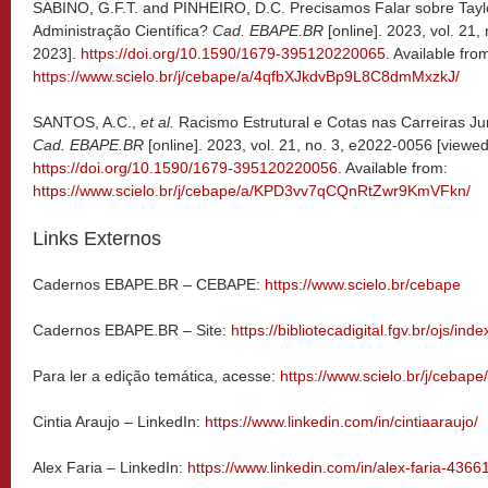
SABINO, G.F.T. and PINHEIRO, D.C. Precisamos Falar sobre Taylo
Administração Científica?
Cad. EBAPE.BR
[online]. 2023, vol. 21,
2023].
https://doi.org/10.1590/1679-395120220065
. Available fro
https://www.scielo.br/j/cebape/a/4qfbXJkdvBp9L8C8dmMxzkJ/
SANTOS, A.C.,
et al.
Racismo Estrutural e Cotas nas Carreiras Jur
Cad. EBAPE.BR
[online]. 2023, vol. 21, no. 3, e2022-0056 [viewed
https://doi.org/10.1590/1679-395120220056
. Available from:
https://www.scielo.br/j/cebape/a/KPD3vv7qCQnRtZwr9KmVFkn/
Links Externos
Cadernos EBAPE.BR – CEBAPE:
https://www.scielo.br/cebape
Cadernos EBAPE.BR – Site:
https://bibliotecadigital.fgv.br/ojs/i
Para ler a edição temática, acesse:
https://www.scielo.br/j/cebape
Cintia Araujo – LinkedIn:
https://www.linkedin.com/in/cintiaaraujo/
Alex Faria – LinkedIn:
https://www.linkedin.com/in/alex-faria-4366