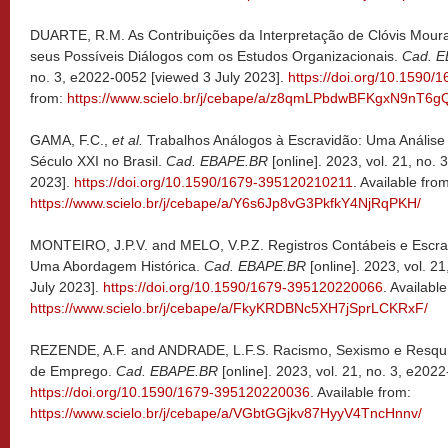
DUARTE, R.M. As Contribuições da Interpretação de Clóvis Moura
seus Possíveis Diálogos com os Estudos Organizacionais.
Cad. 
no. 3, e2022-0052 [viewed 3 July 2023].
https://doi.org/10.1590
from:
https://www.scielo.br/j/cebape/a/z8qmLPbdwBFKgxN9nT6g
GAMA, F.C.,
et al.
Trabalhos Análogos à Escravidão: Uma Análise
Século XXI no Brasil.
Cad. EBAPE.BR
[online]. 2023, vol. 21, no.
2023].
https://doi.org/10.1590/1679-395120210211
. Available fro
https://www.scielo.br/j/cebape/a/Y6s6Jp8vG3PkfkY4NjRqPKH/
MONTEIRO, J.P.V. and MELO, V.P.Z. Registros Contábeis e Escrava
Uma Abordagem Histórica.
Cad. EBAPE.BR
[online]. 2023, vol. 2
July 2023].
https://doi.org/10.1590/1679-395120220066
. Availabl
https://www.scielo.br/j/cebape/a/FkyKRDBNc5XH7jSprLCKRxF/
REZENDE, A.F. and ANDRADE, L.F.S. Racismo, Sexismo e Resquí
de Emprego.
Cad. EBAPE.BR
[online]. 2023, vol. 21, no. 3, e202
https://doi.org/10.1590/1679-395120220036
. Available from:
https://www.scielo.br/j/cebape/a/VGbtGGjkv87HyyV4TncHnnv/