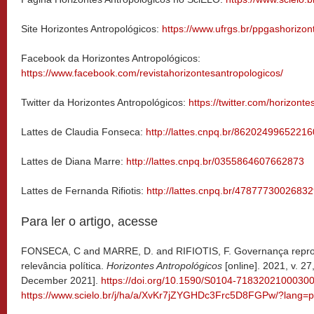
Site Horizontes Antropológicos:
https://www.ufrgs.br/ppgashorizon
Facebook da Horizontes Antropológicos:
https://www.facebook.com/revistahorizontesantropologicos/
Twitter da Horizontes Antropológicos:
https://twitter.com/horizonte
Lattes de Claudia Fonseca:
http://lattes.cnpq.br/8620249965221
Lattes de Diana Marre:
http://lattes.cnpq.br/0355864607662873
Lattes de Fernanda Rifiotis:
http://lattes.cnpq.br/4787773002683
Para ler o artigo, acesse
FONSECA, C and MARRE, D. and RIFIOTIS, F. Governança repro
relevância política.
Horizontes Antropológicos
[online]. 2021, v. 27
December 2021].
https://doi.org/10.1590/S0104-7183202100030
https://www.scielo.br/j/ha/a/XvKr7jZYGHDc3Frc5D8FGPw/?lang=p