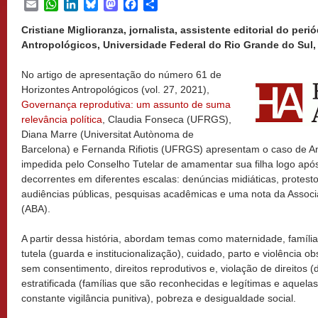
Email
WhatsApp
LinkedIn
Bluesky
Mastodon
Facebook
Share
Cristiane Miglioranza, jornalista, assistente editorial do peri
Antropológicos, Universidade Federal do Rio Grande do Sul, P
No artigo de apresentação do número 61 de
Horizontes Antropológicos (vol. 27, 2021),
Governança reprodutiva: um assunto de suma
relevância política
, Claudia Fonseca (UFRGS),
Diana Marre (Universitat Autònoma de
Barcelona) e Fernanda Rifiotis (UFRGS) apresentam o caso de An
impedida pelo Conselho Tutelar de amamentar sua filha logo apó
decorrentes em diferentes escalas: denúncias midiáticas, protest
audiências públicas, pesquisas acadêmicas e uma nota da Associa
(ABA).
A partir dessa história, abordam temas como maternidade, família 
tutela (guarda e institucionalização), cuidado, parto e violência ob
sem consentimento, direitos reprodutivos e, violação de direitos
estratificada (famílias que são reconhecidas e legítimas e aquel
constante vigilância punitiva), pobreza e desigualdade social.