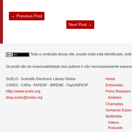
←
Previous Post
Next Post
→
Todo o conteúdo desse site, exceto onde está identificado, est
Os posts são de responsabilidade dos autores e não necessariamente expre
SciELO - Scientific Electronic Library Online
Home
CAPES - CNPq - FAPESP - BIREME - FapUNIFESP
Entrevistas
https://www.scielo.org
Press Releases
blog.scielo@scielo.org
Análises
Chamadas
Semanas Especi
Multimídia
Vídeos
Podcasts