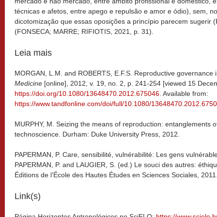
mercado e não mercado, entre âmbito profissional e doméstico, e
técnicas e afetos, entre apego e repulsão e amor e ódio), sem, no
dicotomização que essas oposições a princípio parecem sugeri
(FONSECA; MARRE; RIFIOTIS, 2021, p. 31).
Leia mais
MORGAN, L.M. and ROBERTS, E.F.S. Reproductive governance in
Medicine
[online], 2012, v. 19, no. 2, p. 241-254 [viewed 15 Dece
https://doi.org/10.1080/13648470.2012.675046
. Available from:
https://www.tandfonline.com/doi/full/10.1080/13648470.2012.675
MURPHY, M. Seizing the means of reproduction: entanglements of
technoscience. Durham: Duke University Press, 2012.
PAPERMAN, P. Care, sensibilité, vulnérabilité: Les gens vulnérable
PAPERMAN, P. and LAUGIER, S. (ed.) Le souci des autres: éthique 
Éditions de l’École des Hautes Études en Sciences Sociales, 2011
Link(s)
Página Horizontes Antropológicos no SciELO:
https://www.scielo.b