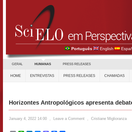
Português
English
Españ
GERAL
HUMANAS
PRESS RELEASES
HOME
ENTREVISTAS
PRESS RELEASES
CHAMADAS
Horizontes Antropológicos apresenta deba
January 4, 2022 14:00
,
Leave a Comment
,
Cristiane Miglioranza