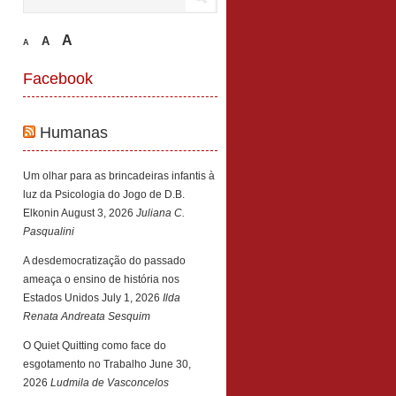
A
A
A
Facebook
Humanas
Um olhar para as brincadeiras infantis à
luz da Psicologia do Jogo de D.B.
Elkonin
August 3, 2026
Juliana C.
Pasqualini
A desdemocratização do passado
ameaça o ensino de história nos
Estados Unidos
July 1, 2026
Ilda
Renata Andreata Sesquim
O Quiet Quitting como face do
esgotamento no Trabalho
June 30,
2026
Ludmila de Vasconcelos