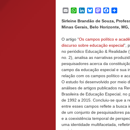
Email
WhatsApp
LinkedIn
Bluesky
Mastodon
Facebook
Share
Sirleine Brandão de Souza, Profe
Minas Gerais, Belo Horizonte, MG, 
O artigo “
Os campos político e acadê
discurso sobre educação especial
”, 
no periódico Educação & Realidade (v
no. 2), analisa as narrativas produzi
pesquisadores acerca da constituiçã
campo da educação especial e sua in
relação com os campos político e ac
O estudo foi desenvolvido por meio 
análises de artigos publicados na Re
Brasileira de Educação Especial, no 
de 1992 a 2015. Concluiu-se que a r
entre esses campos reflete a busca 
de um conjunto de pesquisadores pa
e a coexistência temporal de perspec
uma identidade multifacetada, reflet