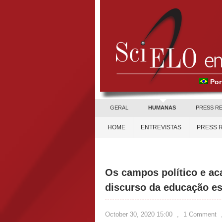
Por
GERAL
HUMANAS
PRESS R
HOME
ENTREVISTAS
PRESS 
Os campos político e ac
discurso da educação es
October 30, 2020 15:00
,
1 Comment