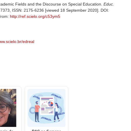
cademic Fields and the Discourse on Special Education.
Educ.
, e97373, ISSN: 2175-6236 [viewed 18 September 2020]. DOI:
 from:
http://ref.scielo.org/c53ym5
w.scielo.br/edreal