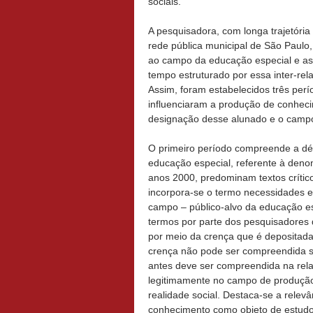
sociais.
A pesquisadora, com longa trajetóri
rede pública municipal de São Paulo
ao campo da educação especial e as 
tempo estruturado por essa inter-re
Assim, foram estabelecidos três perí
influenciaram a produção de conhec
designação desse alunado e o campo 
O primeiro período compreende a dé
educação especial, referente à deno
anos 2000, predominam textos crític
incorpora-se o termo necessidades e
campo – público-alvo da educação es
termos por parte dos pesquisadores 
por meio da crença que é depositad
crença não pode ser compreendida 
antes deve ser compreendida na rela
legitimamente no campo de produção
realidade social. Destaca-se a rele
conhecimento como objeto de estudo,