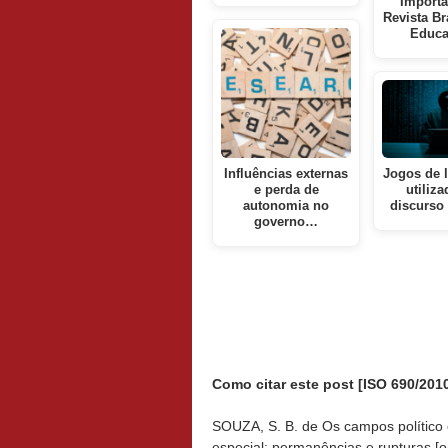
Importâ
Revista Br
Educ
Influências externas
Jogos de 
e perda de
utiliz
autonomia no
discurso
governo…
Como citar este post [ISO 690/2010
SOUZA, S. B. de Os campos político 
especial: permanências e rupturas [o