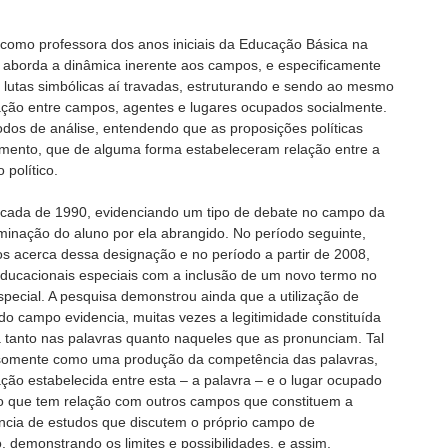
a como professora dos anos iniciais da Educação Básica na
, aborda a dinâmica inerente aos campos, e especificamente
lutas simbólicas aí travadas, estruturando e sendo ao mesmo
lação entre campos, agentes e lugares ocupados socialmente.
odos de análise, entendendo que as proposições políticas
imento, que de alguma forma estabeleceram relação entre a
político.
cada de 1990, evidenciando um tipo de debate no campo da
minação do aluno por ela abrangido. No período seguinte,
os acerca dessa designação e no período a partir de 2008,
ducacionais especiais com a inclusão de um novo termo no
pecial. A pesquisa demonstrou ainda que a utilização de
do campo evidencia, muitas vezes a legitimidade constituída
a tanto nas palavras quanto naqueles que as pronunciam. Tal
somente como uma produção da competência das palavras,
ção estabelecida entre esta – a palavra – e o lugar ocupado
 que tem relação com outros campos que constituem a
vância de estudos que discutem o próprio campo de
 demonstrando os limites e possibilidades, e assim,