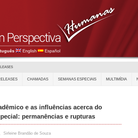
tuguês
English
Español
ELEASES
RELEASES
CHAMADAS
SEMANAS ESPECIAIS
MULTIMÍDIA
adêmico e as influências acerca do
pecial: permanências e rupturas
,
Sirleine Brandão de Souza