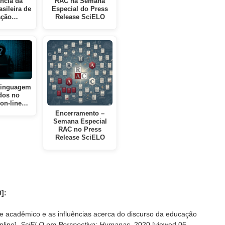
ncia da
RAC na Semana
asileira de
Especial do Press
ação…
Release SciELO
linguagem
ados no
 on-line…
Encerramento –
Semana Especial
RAC no Press
Release SciELO
]:
e acadêmico e as influências acerca do discurso da educação
nline].
SciELO em Perspectiva: Humanas
, 2020 [viewed
06