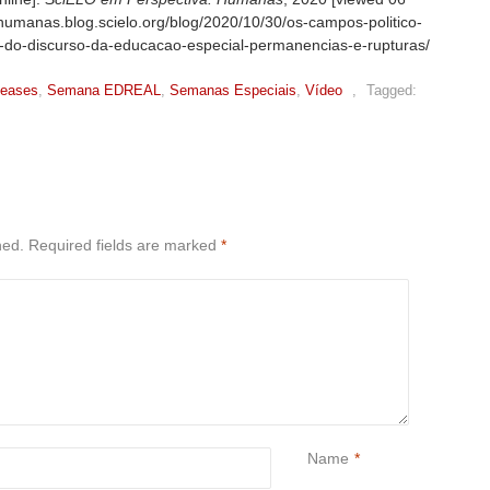
//humanas.blog.scielo.org/blog/2020/10/30/os-campos-politico-
a-do-discurso-da-educacao-especial-permanencias-e-rupturas/
leases
,
Semana EDREAL
,
Semanas Especiais
,
Vídeo
,
Tagged:
hed.
Required fields are marked
*
Name
*