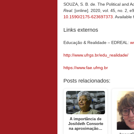
SOUZA, S. B. de. The Political and A
Real
. [online]. 2020, vol. 45, no. 2
10.1590/2175-623697373
. Available
Links externos
Educação & Realidade – EDREAL:
ww
http://www.ufrgs.br/edu_realidade/
https://www.fae.ufmg.br
Posts relacionados:
A importância de
Josildeth Consorte
na aproximação…