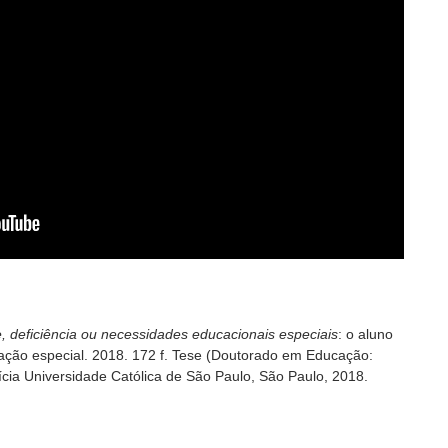
, deficiência ou necessidades educacionais especiais
: o aluno
ação especial. 2018. 172 f. Tese (Doutorado em Educação:
ifícia Universidade Católica de São Paulo, São Paulo, 2018.