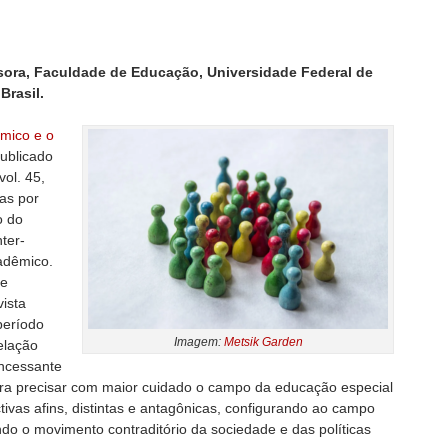
ssora, Faculdade de Educação, Universidade Federal de
Brasil.
mico e o
publicado
ol. 45,
das por
o do
ter-
adêmico.
de
vista
período
Imagem:
Metsik Garden
elação
incessante
ra precisar com maior cuidado o campo da educação especial
tivas afins, distintas e antagônicas, configurando ao campo
indo o movimento contraditório da sociedade e das políticas