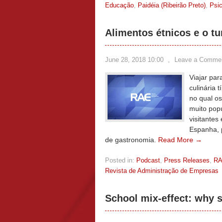
Educação
,
Paidéia (Ribeirão Preto)
,
Psic
Alimentos étnicos e o t
June 28, 2018 10:00
,
Leave a Comme
Viajar par
culinária 
no qual os
muito popu
visitantes
Espanha, 
de gastronomia.
Read More →
Posted in:
Podcast
,
Press Releases
,
R
Revista de Administração de Empresas
School mix-effect: why 