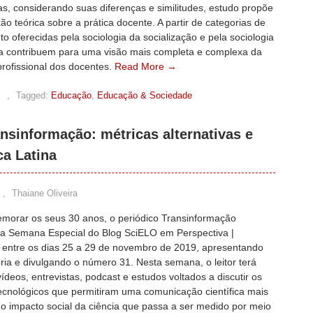
as, considerando suas diferenças e similitudes, estudo propõe
ão teórica sobre a prática docente. A partir de categorias de
 oferecidas pela sociologia da socialização e pela sociologia
a contribuem para uma visão mais completa e complexa da
profissional dos docentes.
Read More →
s
,
Tagged:
Educação
,
Educação & Sociedade
nsinformação: métricas alternativas e
ca Latina
,
Thaiane Oliveira
morar os seus 30 anos, o periódico Transinformação
 da Semana Especial do Blog SciELO em Perspectiva |
entre os dias 25 a 29 de novembro de 2019, apresentando
ória e divulgando o número 31. Nesta semana, o leitor terá
ídeos, entrevistas, podcast e estudos voltados a discutir os
ecnológicos que permitiram uma comunicação científica mais
do impacto social da ciência que passa a ser medido por meio