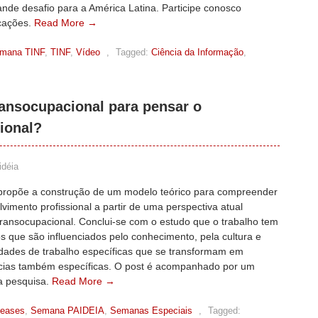
nde desafio para a América Latina. Participe conosco
cações.
Read More →
mana TINF
,
TINF
,
Vídeo
,
Tagged:
Ciência da Informação
,
ansocupacional para pensar o
ional?
idéia
propõe a construção de um modelo teórico para compreender
vimento profissional a partir de uma perspectiva atual
 transocupacional. Conclui-se com o estudo que o trabalho tem
os que são influenciados pelo conhecimento, pela cultura e
idades de trabalho específicas que se transformam em
ias também específicas. O post é acompanhado por um
a pesquisa.
Read More →
leases
,
Semana PAIDEIA
,
Semanas Especiais
,
Tagged: