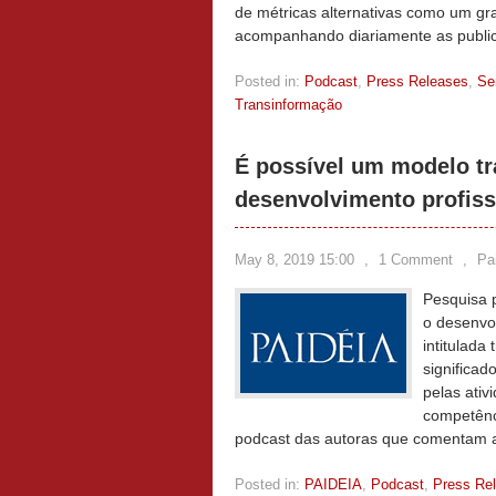
de métricas alternativas como um gra
acompanhando diariamente as publi
Posted in:
Podcast
,
Press Releases
,
Se
Transinformação
É possível um modelo tr
desenvolvimento profiss
May 8, 2019 15:00
,
1 Comment
,
Pa
Pesquisa 
o desenvol
intitulada
significad
pelas ativ
competênc
podcast das autoras que comentam 
Posted in:
PAIDEIA
,
Podcast
,
Press Re