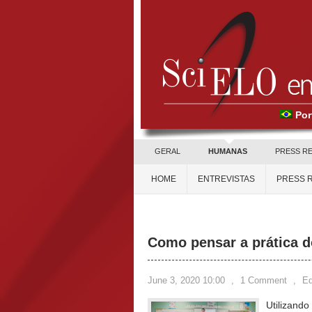
Por
GERAL
HUMANAS
PRESS R
HOME
ENTREVISTAS
PRESS 
Como pensar a prática 
June 3, 2020 10:00
,
1 Comment
,
Ed
Utilizando