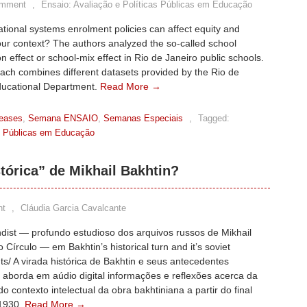
omment
,
Ensaio: Avaliação e Políticas Públicas em Educação
ional systems enrolment policies can affect equity and
 our context? The authors analyzed the so-called school
n effect or school-mix effect in Rio de Janeiro public schools.
ch combines different datasets provided by the Rio de
ducational Department.
Read More →
leases
,
Semana ENSAIO
,
Semanas Especiais
,
Tagged:
as Públicas em Educação
stórica” de Mikhail Bakhtin?
nt
,
Cláudia Garcia Cavalcante
dist — profundo estudioso dos arquivos russos de Mikhail
o Círculo — em Bakhtin’s historical turn and it’s soviet
s/ A virada histórica de Bakhtin e seus antecedentes
, aborda em aúdio digital informações e reflexões acerca da
o contexto intelectual da obra bakhtiniana a partir do final
1930.
Read More →