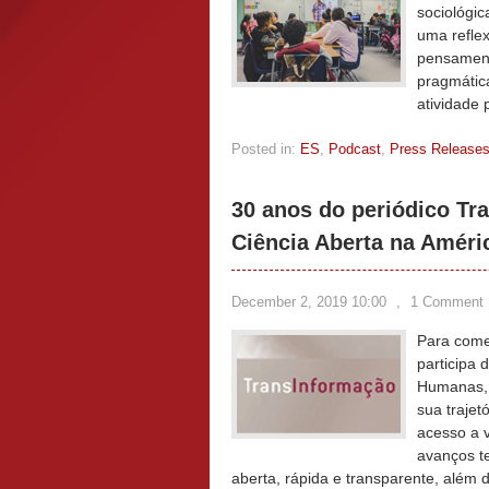
sociológic
uma reflex
pensamento
pragmátic
atividade 
Posted in:
ES
,
Podcast
,
Press Release
30 anos do periódico Tra
Ciência Aberta na Améri
December 2, 2019 10:00
,
1 Comment
Para come
participa
Humanas, 
sua trajet
acesso a v
avanços t
aberta, rápida e transparente, além 