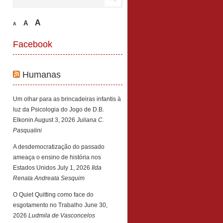
A
A
A
Facebook
Humanas
Um olhar para as brincadeiras infantis à
luz da Psicologia do Jogo de D.B.
Elkonin
August 3, 2026
Juliana C.
Pasqualini
A desdemocratização do passado
ameaça o ensino de história nos
Estados Unidos
July 1, 2026
Ilda
Renata Andreata Sesquim
O Quiet Quitting como face do
esgotamento no Trabalho
June 30,
2026
Ludmila de Vasconcelos