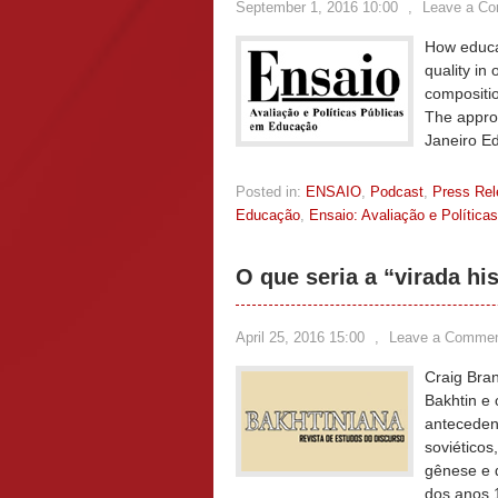
September 1, 2016 10:00
,
Leave a C
How educat
quality in
compositio
The approa
Janeiro E
Posted in:
ENSAIO
,
Podcast
,
Press Re
Educação
,
Ensaio: Avaliação e Polític
O que seria a “virada hi
April 25, 2016 15:00
,
Leave a Comme
Craig Bran
Bakhtin e 
antecedent
soviéticos
gênese e d
dos anos 