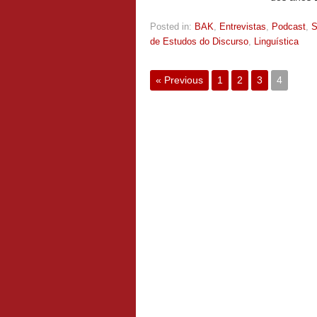
Posted in:
BAK
,
Entrevistas
,
Podcast
,
S
de Estudos do Discurso
,
Linguística
« Previous
1
2
3
4