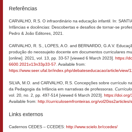
Referências
CARVALHO, R.S. O infraordinário na educação infantil. In: SANT
Infâncias e docências: Descobertas e desafios de tornar-se profe
Pedro & João Editores, 2021.
CARVALHO, R. S., LOPES, A.O. and BERNARDO, G.A.V. Educação
produção do neossujeito docente em documentos curriculares mu
[online]. 2021, vol. 13, pp. 33-57 [viewed 6 March 2023].
https://
6600.2021v13n33p33-57
. Available from:
https://www.seer.ufal.br/index.php/debateseducacao/article/view/
SILVA, M.O. and CARVALHO, R.S. Concepções sobre currículo na 
da Pedagogia da Infância em narrativas de professoras.
Currícul
vol. 20, no. 2, pp. 497-514 [viewed 6 March 2023].
https://doi.or
Available from:
http://curriculosemfronteiras.org/vol20iss2articles/
Links externos
Cadernos CEDES – CCEDES:
http://www.scielo.br/ccedes/