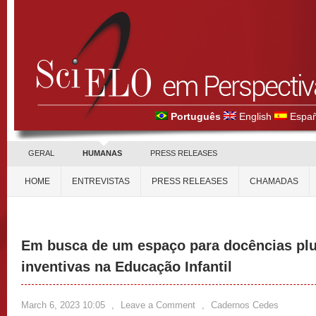
Português
English
Españ
GERAL
HUMANAS
PRESS RELEASES
HOME
ENTREVISTAS
PRESS RELEASES
CHAMADAS
Em busca de um espaço para docências plur
inventivas na Educação Infantil
March 6, 2023 10:05
,
Leave a Comment
,
Cadernos Cedes