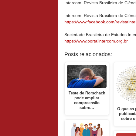
Intercom: Revista Brasileira de Ci
Intercom: Revista Brasileira de Ciê
https://www.facebook.com/revistaint
Sociedade Brasileira de Estudos Inte
https://www.portalintercom.org.br
Posts relacionados:
Teste de Rorschach
pode ampliar
compreensão
sobre…
O que as 
publicad
sobre 