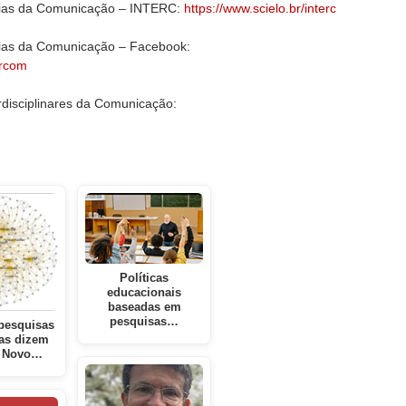
ências da Comunicação – INTERC:
https://www.scielo.br/interc
ncias da Comunicação – Facebook:
ercom
rdisciplinares da Comunicação:
Políticas
educacionais
baseadas em
pesquisas…
pesquisas
as dizem
o Novo…