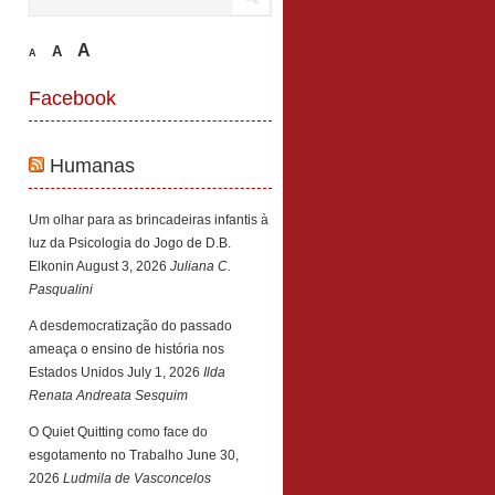
A
A
A
Facebook
Humanas
Um olhar para as brincadeiras infantis à
luz da Psicologia do Jogo de D.B.
Elkonin
August 3, 2026
Juliana C.
Pasqualini
A desdemocratização do passado
ameaça o ensino de história nos
Estados Unidos
July 1, 2026
Ilda
Renata Andreata Sesquim
O Quiet Quitting como face do
esgotamento no Trabalho
June 30,
2026
Ludmila de Vasconcelos