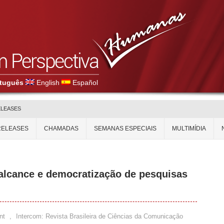
tuguês
English
Español
ELEASES
RELEASES
CHAMADAS
SEMANAS ESPECIAIS
MULTIMÍDIA
alcance e democratização de pesquisas
nt
,
Intercom: Revista Brasileira de Ciências da Comunicação