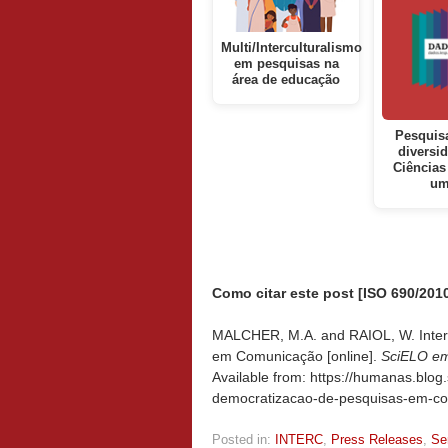
Multi/Interculturalismo
em pesquisas na
área de educação
Pesquis
diversi
Ciências
u
Como citar este post [ISO 690/2010
MALCHER, M.A. and RAIOL, W. Inter
em Comunicação [online].
SciELO em
Available from: https://humanas.blog
democratizacao-de-pesquisas-em-c
Posted in:
INTERC
,
Press Releases
,
Se