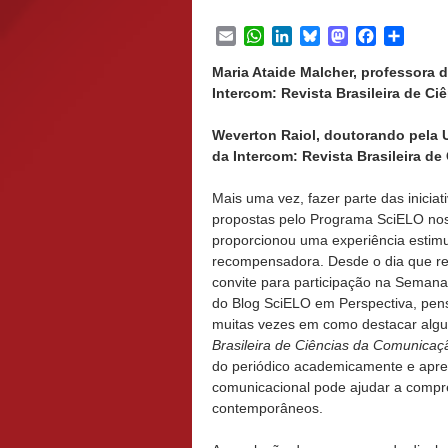
Email
WhatsApp
LinkedIn
Bluesky
Mastodon
Facebook
Share
Maria Ataide Malcher, professora 
Intercom: Revista Brasileira de Ci
Weverton Raiol, doutorando pela U
da Intercom: Revista Brasileira de
Mais uma vez, fazer parte das iniciat
propostas pelo Programa SciELO no
proporcionou uma experiência estimu
recompensadora. Desde o dia que r
convite para participação na Semana
do Blog SciELO em Perspectiva, pe
muitas vezes em como destacar algu
Brasileira de Ciências da Comunicaç
do periódico academicamente e apres
comunicacional pode ajudar a compree
contemporâneos.