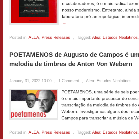
e colaboradores, é o mais radical exem
nosso modernismo. Entretanto, ainda
laboratório pré-antropofágico, intermidi
→
Posted in:
ALEA
,
Press Releases
,
Tagged:
Alea: Estudos Neolatinos
POETAMENOS de Augusto de Campos é uma
melodia de timbres de Anton Von Webern
January 31, 2022 10:00
,
1 Comment
,
Alea: Estudos Neolatinos
POETAMENOS, uma série de seis poemas
é o mais importante precursor do concr
transcriação da melodia de timbres do 
Webern. Investigamos alguns dos recu
Campos para transcriar a música de 
Posted in:
ALEA
,
Press Releases
,
Tagged:
Alea: Estudos Neolatinos