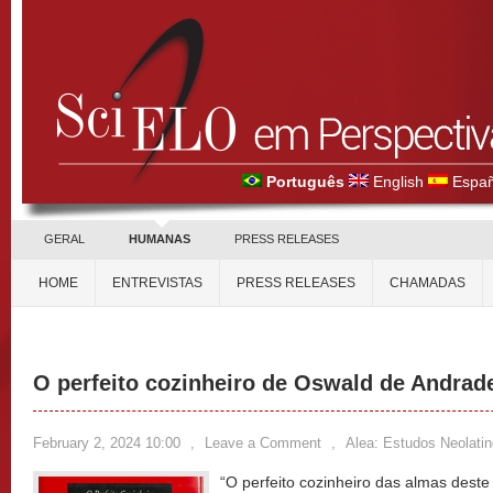
Português
English
Españ
GERAL
HUMANAS
PRESS RELEASES
HOME
ENTREVISTAS
PRESS RELEASES
CHAMADAS
O perfeito cozinheiro de Oswald de Andrad
February 2, 2024 10:00
,
Leave a Comment
,
Alea: Estudos Neolati
“O perfeito cozinheiro das almas des