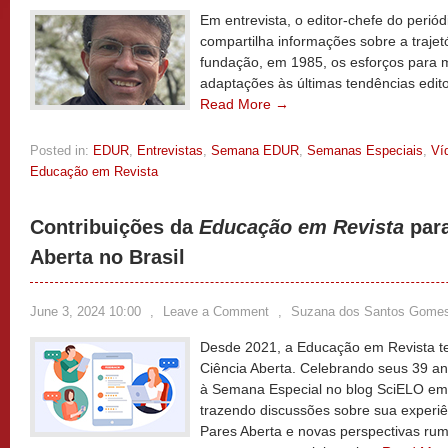
Em entrevista, o editor-chefe do perió
compartilha informações sobre a trajet
fundação, em 1985, os esforços para ma
adaptações às últimas tendências editor
Read More →
Posted in:
EDUR
,
Entrevistas
,
Semana EDUR
,
Semanas Especiais
,
Ví
Educação em Revista
Contribuições da
Educação em Revista
para
Aberta no Brasil
June 3, 2024 10:00
,
Leave a Comment
,
Suzana dos Santos Gome
Desde 2021, a Educação em Revista 
Ciência Aberta. Celebrando seus 39 an
à Semana Especial no blog SciELO em
trazendo discussões sobre sua experiê
Pares Aberta e novas perspectivas ru