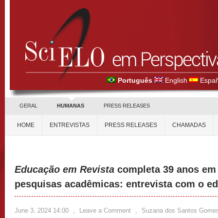
Português
English
Españ
GERAL
HUMANAS
PRESS RELEASES
HOME
ENTREVISTAS
PRESS RELEASES
CHAMADAS
Educação em Revista
completa 39 anos em 
pesquisas acadêmicas: entrevista com o ed
June 3, 2024 14:00
,
Leave a Comment
,
Suzana dos Santos Gome