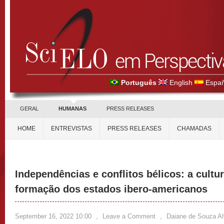
Português
English
Españ
GERAL
HUMANAS
PRESS RELEASES
HOME
ENTREVISTAS
PRESS RELEASES
CHAMADAS
Independências e conflitos bélicos: a cultu
formação dos estados ibero-americanos
September 16, 2022 10:00
,
Leave a Comment
,
Daiane de Souza A