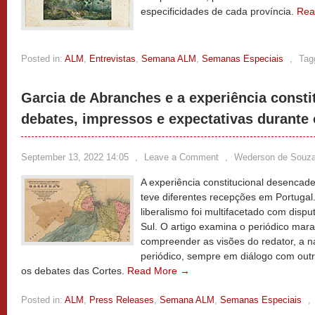
especificidades de cada província.
Rea
Posted in:
ALM
,
Entrevistas
,
Semana ALM
,
Semanas Especiais
,
Tag
Garcia de Abranches e a experiência const
debates, impressos e expectativas durante 
September 13, 2022 14:05
,
Leave a Comment
,
Wederson de Souz
A experiência constitucional desencad
teve diferentes recepções em Portugal
liberalismo foi multifacetado com dispu
Sul. O artigo examina o periódico ma
compreender as visões do redator, a n
periódico, sempre em diálogo com outr
os debates das Cortes.
Read More →
Posted in:
ALM
,
Press Releases
,
Semana ALM
,
Semanas Especiais
,