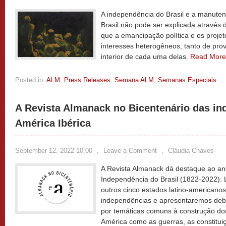
A independência do Brasil e a manutenç
Brasil não pode ser explicada através 
que a emancipação política e os proj
interesses heterogêneos, tanto de prov
interior de cada uma delas.
Read Mor
Posted in:
ALM
,
Press Releases
,
Semana ALM
,
Semanas Especiais
,
A Revista Almanack no Bicentenário das in
América Ibérica
September 12, 2022 10:00
,
Leave a Comment
,
Cláudia Chaves
A Revista Almanack dá destaque ao an
Independência do Brasil (1822-2022)
outros cinco estados latino-america
independências e apresentaremos deba
por temáticas comuns à construção dos
América como as guerras, as constituiçõe