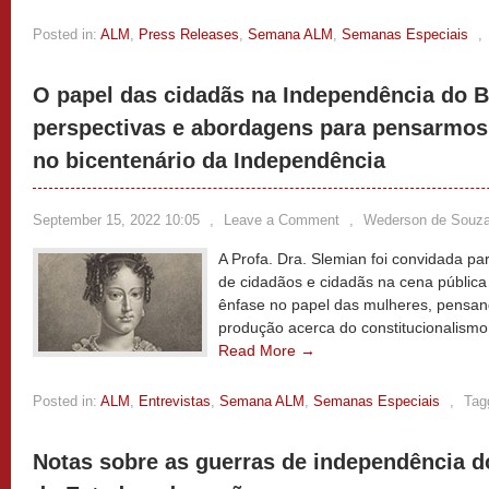
Posted in:
ALM
,
Press Releases
,
Semana ALM
,
Semanas Especiais
,
O papel das cidadãs na Independência do B
perspectivas e abordagens para pensarmos
no bicentenário da Independência
September 15, 2022 10:05
,
Leave a Comment
,
Wederson de Souz
A Profa. Dra. Slemian foi convidada pa
de cidadãos e cidadãs na cena pública
ênfase no papel das mulheres, pensa
produção acerca do constitucionalismo
Read More →
Posted in:
ALM
,
Entrevistas
,
Semana ALM
,
Semanas Especiais
,
Tag
Notas sobre as guerras de independência d