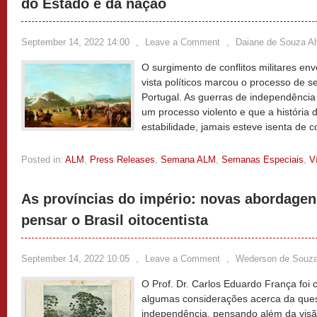
do Estado e da nação
September 14, 2022 14:00
,
Leave a Comment
,
Daiane de Souza A
O surgimento de conflitos militares en
vista políticos marcou o processo de se
Portugal. As guerras de independência
um processo violento e que a história d
estabilidade, jamais esteve isenta de c
Posted in:
ALM
,
Press Releases
,
Semana ALM
,
Semanas Especiais
,
V
As províncias do império: novas abordagen
pensar o Brasil oitocentista
September 14, 2022 10:05
,
Leave a Comment
,
Wederson de Souz
O Prof. Dr. Carlos Eduardo França foi
algumas considerações acerca da quest
independência, pensando além da visã