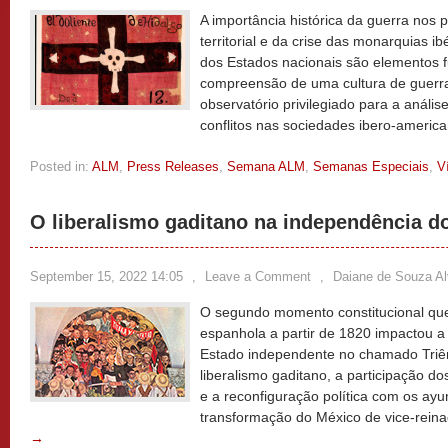
A importância histórica da guerra nos
territorial e da crise das monarquias 
dos Estados nacionais são elementos 
compreensão de uma cultura de guerra
observatório privilegiado para a anális
conflitos nas sociedades ibero-americ
Posted in:
ALM
,
Press Releases
,
Semana ALM
,
Semanas Especiais
,
V
O liberalismo gaditano na independência d
September 15, 2022 14:05
,
Leave a Comment
,
Daiane de Souza A
O segundo momento constitucional qu
espanhola a partir de 1820 impactou 
Estado independente no chamado Triêni
liberalismo gaditano, a participação d
e a reconfiguração política com os ayu
transformação do México de vice-rein
→