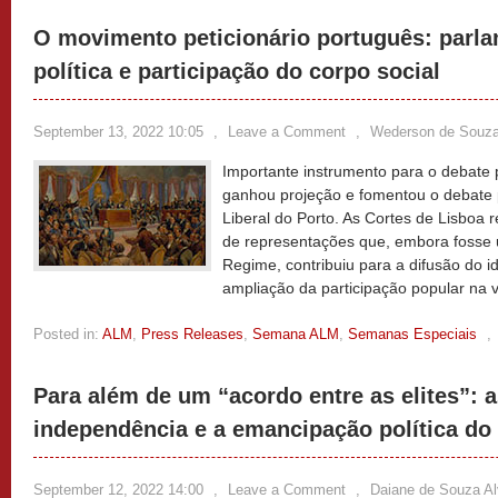
O movimento peticionário português: parla
política e participação do corpo social
September 13, 2022 10:05
,
Leave a Comment
,
Wederson de Souz
Importante instrumento para o debate po
ganhou projeção e fomentou o debate 
Liberal do Porto. As Cortes de Lisboa
de representações que, embora fosse 
Regime, contribuiu para a difusão do id
ampliação da participação popular na v
Posted in:
ALM
,
Press Releases
,
Semana ALM
,
Semanas Especiais
,
Para além de um “acordo entre as elites”: 
independência e a emancipação política do 
September 12, 2022 14:00
,
Leave a Comment
,
Daiane de Souza A