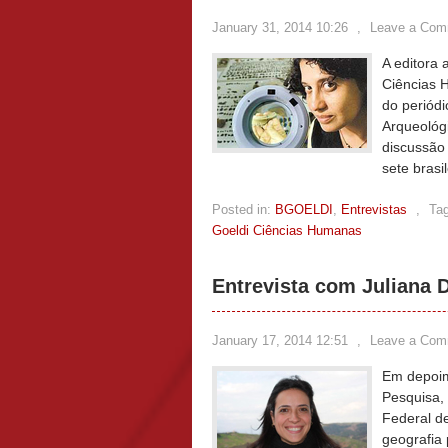
January 31, 2014 10:26
,
Leave a Com
A editora
Ciências H
do periódi
Arqueológ
discussão 
sete bras
Posted in:
BGOELDI
,
Entrevistas
,
Ta
Goeldi Ciências Humanas
Entrevista com Juliana 
January 17, 2014 12:51
,
Leave a Com
Em depoim
Pesquisa, 
Federal de
geografia