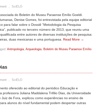
ment
,
SciELO
 associada do Boletim do Museu Paraense Emílio Goeldi.
umanas, Denise Gomes, foi entrevistada pela equipe editorial
co para falar sobre o Dossiê “Metodologia da Pesquisa
ica”, publicado no terceiro número de 2013, que reuniu uma
qualificada entre autores de diversas instituições de pesquisa:
ileiras, duas mexicanas e uma portuguesa.
Read More →
gged:
Antropologia
,
Arqueologia
,
Boletim do Museu Paraense Emílio
Dias
ment
,
SciELO
ento oferecido ao editorial do periódico Educação e
a professora Juliana Maddalena Trifilio Dias, da Universidade
 Juiz de Fora, explicou como experiências no ensino de
 para alunos do nível fundamental podem despertar outras