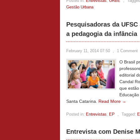
Posted in:
Entrevistas
,
URBE
,
Tagged
Gestão Urbana
Pesquisadoras da UFSC 
a pedagogia da infância
February 11, 2014 07:50
,
1 Comment
O Brasil p
professor
editorial 
Candal Ro
que estão
Educação 
Santa Catarina.
Read More →
Posted in:
Entrevistas
,
EP
,
Tagged:
E
Entrevista com Denise 