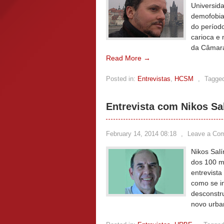
Universida
demofobia 
do períod
carioca e 
da Câmara
Read More →
Posted in:
Entrevistas
,
HCSM
,
Tagge
Entrevista com Nikos Sa
February 14, 2014 08:18
,
Leave a Co
Nikos Salí
dos 100 m
entrevista
como se in
desconstr
novo urba