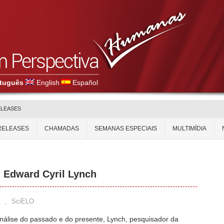
tuguês
English
Español
ELEASES
RELEASES
CHAMADAS
SEMANAS ESPECIAIS
MULTIMÍDIA
n Edward Cyril Lynch
t
,
SciELO
álise do passado e do presente, Lynch, pesquisador da