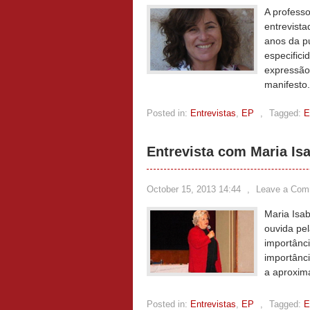
A professo
entrevista
anos da p
especific
expressão
manifesto
Posted in:
Entrevistas
,
EP
,
Tagged:
E
Entrevista com Maria Is
October 15, 2013 14:44
,
Leave a Com
Maria Isab
ouvida pel
importânci
importânc
a aproxim
Posted in:
Entrevistas
,
EP
,
Tagged:
E