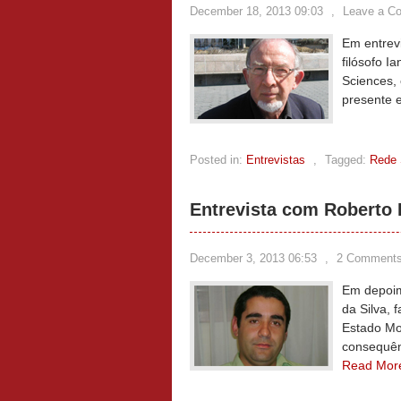
December 18, 2013 09:03
,
Leave a C
Em entrevi
filósofo I
Sciences, 
presente e
Posted in:
Entrevistas
,
Tagged:
Rede
Entrevista com Roberto R
December 3, 2013 06:53
,
2 Comment
Em depoim
da Silva, 
Estado Mod
consequên
Read Mor