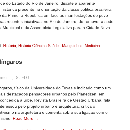
de do Estado do Rio de Janeiro, discute a aparente
histórica presente na orientação da classe política brasileira
o da Primeira República em face às manifestações do povo
nas recentes iniciativas, no Rio de Janeiro, de remover a sede
 Municipal e da Assembleia Legislativa para a Cidade Nova.
d:
História
,
História Ciências Saúde - Manguinhos
,
Medicina
língaros
mment
,
SciELO
ngaros, físico da Universidade do Texas e indicado como um
ais destacados pensadores urbanos pelo Planetizen, em
 concedida a urbe. Revista Brasileira de Gestão Urbana, fala
teressou pelo projeto urbano e arquitetura, critica o
utivismo na arquitetura e comenta sobre sua ligação com o
nismo.
Read More →