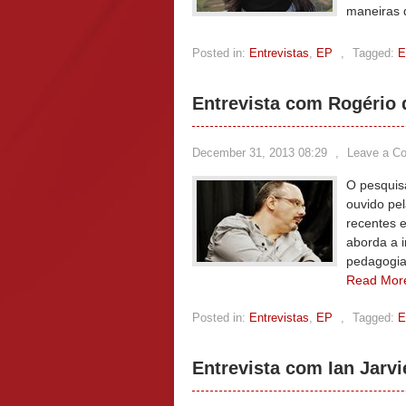
maneiras 
Posted in:
Entrevistas
,
EP
,
Tagged:
E
Entrevista com Rogério 
December 31, 2013 08:29
,
Leave a C
O pesquis
ouvido pel
recentes 
aborda a 
pedagogia
Read Mor
Posted in:
Entrevistas
,
EP
,
Tagged:
E
Entrevista com Ian Jarvi