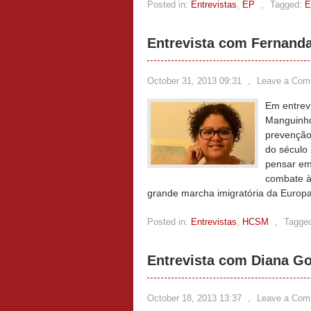
Posted in:
Entrevistas
,
EP
,
Tagged:
E
Entrevista com Fernand
October 31, 2013 09:31
,
Leave a Com
Em entrevi
Manguinho
prevenção 
do século 
pensar em
combate à
grande marcha imigratória da Europ
Posted in:
Entrevistas
,
HCSM
,
Tagge
Entrevista com Diana Go
October 18, 2013 13:37
,
Leave a Com