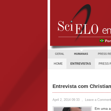
Por
GERAL
HUMANAS
PRESS R
HOME
ENTREVISTAS
PRESS 
Entrevista com Christia
April 2, 2014 09:33
,
Leave a Commen
Em uma an