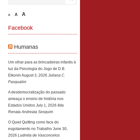
A
A
A
Facebook
Humanas
Um olhar para as brincadeiras infantis à
luz da Psicologia do Jogo de D.B.
Elkonin
August 3, 2026
Juliana C.
Pasqualini
A desdemocratização do passado
ameaça o ensino de história nos
Estados Unidos
July 1, 2026
Ilda
Renata Andreata Sesquim
O Quiet Quitting como face do
esgotamento no Trabalho
June 30,
2026
Ludmila de Vasconcelos