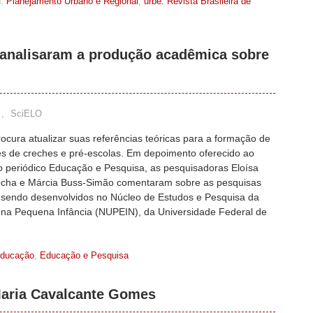
:
Planejamento Urbano e Regional
,
urbe. Revista Brasileira de
analisaram a produção acadêmica sobre
,
SciELO
rocura atualizar suas referências teóricas para a formação de
es de creches e pré-escolas. Em depoimento oferecido ao
do periódico Educação e Pesquisa, as pesquisadoras Eloísa
cha e Márcia Buss-Simão comentaram sobre as pesquisas
 sendo desenvolvidos no Núcleo de Estudos e Pesquisa da
na Pequena Infância (NUPEIN), da Universidade Federal de
ducação
,
Educação e Pesquisa
Maria Cavalcante Gomes