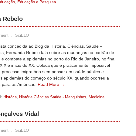
ducação
,
Educação e Pesquisa
a Rebelo
ment
,
SciELO
sta concedida ao Blog da História, Ciências, Saúde –
s, Fernanda Rebelo fala sobre as mudanças no padrão de
e combate a epidemias no porto do Rio de Janeiro, no final
XIX e início do XX. Coloca que é praticamente impossível
 processo imigratório sem pensar em saúde pública e
s epidemias do começo do século XX, quando ocorreu a
a para as Américas.
Read More →
d:
História
,
História Ciências Saúde - Manguinhos
,
Medicina
nçalves Vidal
ment
,
SciELO