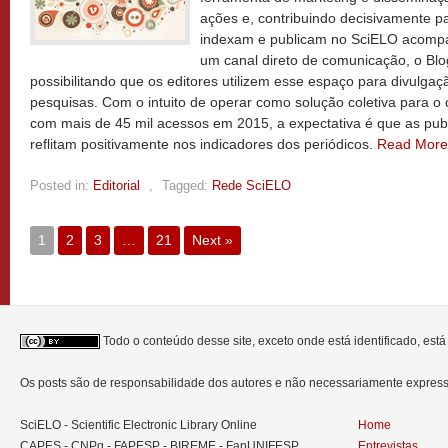
ações e, contribuindo decisivamente p
indexam e publicam no SciELO acompa
um canal direto de comunicação, o Bl
possibilitando que os editores utilizem esse espaço para divulga
pesquisas. Com o intuito de operar como solução coletiva para o
com mais de 45 mil acessos em 2015, a expectativa é que as pub
reflitam positivamente nos indicadores dos periódicos.
Read Mor
Posted in:
Editorial
,
Tagged:
Rede SciELO
1
2
3
…
21
Next »
Todo o conteúdo desse site, exceto onde está identificado, est
Os posts são de responsabilidade dos autores e não necessariamente expre
SciELO - Scientific Electronic Library Online
Home
CAPES - CNPq - FAPESP - BIREME - FapUNIFESP
Entrevistas