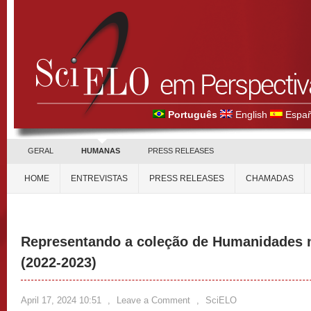
Português
English
Españ
GERAL
HUMANAS
PRESS RELEASES
HOME
ENTREVISTAS
PRESS RELEASES
CHAMADAS
Representando a coleção de Humanidades 
(2022-2023)
April 17, 2024 10:51
,
Leave a Comment
,
SciELO