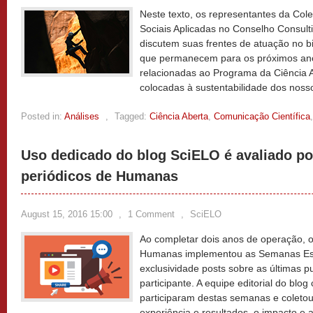
Neste texto, os representantes da Co
Sociais Aplicadas no Conselho Consult
discutem suas frentes de atuação no b
que permanecem para os próximos ano
relacionadas ao Programa da Ciência 
colocadas à sustentabilidade dos noss
Posted in:
Análises
,
Tagged:
Ciência Aberta
,
Comunicação Científica
Uso dedicado do blog SciELO é avaliado po
periódicos de Humanas
August 15, 2016 15:00
,
1 Comment
,
SciELO
Ao completar dois anos de operação, o
Humanas implementou as Semanas Esp
exclusividade posts sobre as últimas p
participante. A equipe editorial do blo
participaram destas semanas e coletou
experiência e resultados, o impacto e a