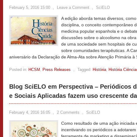
February 5, 2016 15:00
,
Leave a Comment
,
SciELO
A edição aborda temas diversos, como
disciplina, o conceito contemporâneo d
medicina popular espanhola e o debate
discussões sobre o alcoolismo na obra
de uma sociedade sem hospitais de cus
sobre comunidades terapêuticas. A Car
aniversário da Declaração de Alma-Ata sobre Atenção Primária à
Posted in:
HCSM
,
Press Releases
,
Tagged:
História
,
História Ciênci
Blog SciELO em Perspectiva – Periódicos 
e Sociais Aplicadas fazem uso crescente da
February 4, 2016 16:05
,
2 Comments
,
SciELO
Como resultado de uma ação iniciada
incentivando os periódicos a adotarem
ferramenta de marketing e disseminaçã