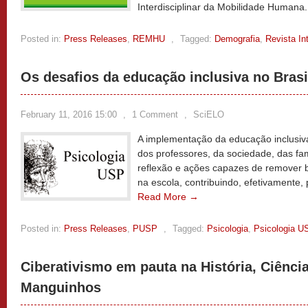
Interdisciplinar da Mobilidade Humana
Posted in:
Press Releases
,
REMHU
,
Tagged:
Demografia
,
Revista In
Os desafios da educação inclusiva no Brasi
February 11, 2016 15:00
,
1 Comment
,
SciELO
A implementação da educação inclusiva
dos professores, da sociedade, das famí
reflexão e ações capazes de remover b
na escola, contribuindo, efetivamente,
Read More →
Posted in:
Press Releases
,
PUSP
,
Tagged:
Psicologia
,
Psicologia U
Ciberativismo em pauta na História, Ciênci
Manguinhos