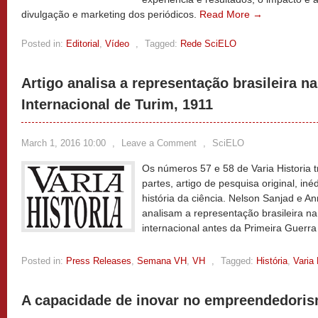
divulgação e marketing dos periódicos.
Read More →
Posted in:
Editorial
,
Vídeo
,
Tagged:
Rede SciELO
Artigo analisa a representação brasileira n
Internacional de Turim, 1911
March 1, 2016 10:00
,
Leave a Comment
,
SciELO
Os números 57 e 58 de Varia Historia 
partes, artigo de pesquisa original, in
história da ciência. Nelson Sanjad e 
analisam a representação brasileira n
internacional antes da Primeira Guerr
Posted in:
Press Releases
,
Semana VH
,
VH
,
Tagged:
História
,
Varia 
A capacidade de inovar no empreendedoris