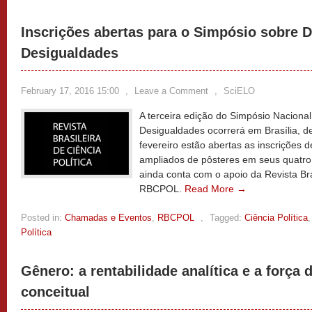
Inscrições abertas para o Simpósio sobre 
Desigualdades
February 17, 2016 15:00
,
Leave a Comment
,
SciELO
A terceira edição do Simpósio Naciona
Desigualdades ocorrerá em Brasília, de
fevereiro estão abertas as inscrições
ampliados de pôsteres em seus quatro
ainda conta com o apoio da Revista Bras
RBCPOL.
Read More →
Posted in:
Chamadas e Eventos
,
RBCPOL
,
Tagged:
Ciência Política
Política
Gênero: a rentabilidade analítica e a força
conceitual