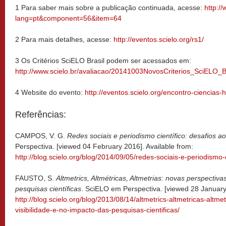
1 Para saber mais sobre a publicação continuada, acesse:
http:/
lang=pt&component=56&item=64
2 Para mais detalhes, acesse:
http://eventos.scielo.org/rs1/
3 Os Critérios SciELO Brasil podem ser acessados em:
http://www.scielo.br/avaliacao/20141003NovosCriterios_SciELO_Br
4 Website do evento:
http://eventos.scielo.org/encontro-ciencias
Referências:
CAMPOS, V. G.
Redes sociais e periodismo científico: desafios ao
Perspectiva. [viewed 04 February 2016]. Available from:
http://blog.scielo.org/blog/2014/09/05/redes-sociais-e-periodismo-c
FAUSTO, S.
Altmetrics, Altmétricas, Altmetrias: novas perspectiva
pesquisas científicas
. SciELO em Perspectiva. [viewed 28 January 
http://blog.scielo.org/blog/2013/08/14/altmetrics-altmetricas-altm
visibilidade-e-no-impacto-das-pesquisas-cientificas/