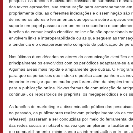
pesquisa. As funções e atividades clássicas de submissão e aval
dos textos aprovados, sua estruturação para armazenamento em 
propriamente dita, as diferentes indexações e disseminação são 
de inúmeros atores e ferramentas que operam sobre arquivos em f
suporte em papel passou a ser um meio secundário e complement
funções da comunicação científica online não são operacionais n
envolvem links e interoperabilidade ou as que seguem as transaç
a tendência é o desaparecimento completo da publicação de peri
Nas últimas duas décadas os atores da comunicação científica de
principalmente os envolvidos com os periódicos adaptaram-se a 
Algumas áreas mais rápida e amplamente que outras. O Programa
para que os periódicos que indexa e publica acompanhem as ino
importante realçar que as mudanças foram além da simples tran
para a publicação online. Novas formas de comunicação de artig
contínua¹, os repositórios de preprints, os megaperiódicos e os s
As funções de marketing e a disseminação pública das pesquisas
no passado, os publicadores realizavam principalmente via os c
releases
), passaram a ser conduzidas por meio do ferramental das
das redes sociais é notável uma vez que ampliaram e facilitaram 
e o compartilhamento, minimizando as intermediações entre os aut