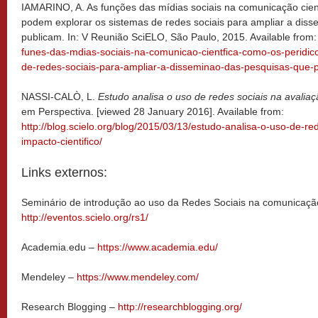
IAMARINO, A. As funções das mídias sociais na comunicação cien
podem explorar os sistemas de redes sociais para ampliar a dis
publicam. In: V Reunião SciELO, São Paulo, 2015. Available from
funes-das-mdias-sociais-na-comunicao-cientfica-como-os-peridic
de-redes-sociais-para-ampliar-a-disseminao-das-pesquisas-que-p
NASSI-CALÒ, L.
Estudo analisa o uso de redes sociais na avaliaç
em Perspectiva. [viewed 28 January 2016]. Available from:
http://blog.scielo.org/blog/2015/03/13/estudo-analisa-o-uso-de-re
impacto-cientifico/
Links externos:
Seminário de introdução ao uso da Redes Sociais na comunicação 
http://eventos.scielo.org/rs1/
Academia.edu –
https://www.academia.edu/
Mendeley –
https://www.mendeley.com/
Research Blogging –
http://researchblogging.org/