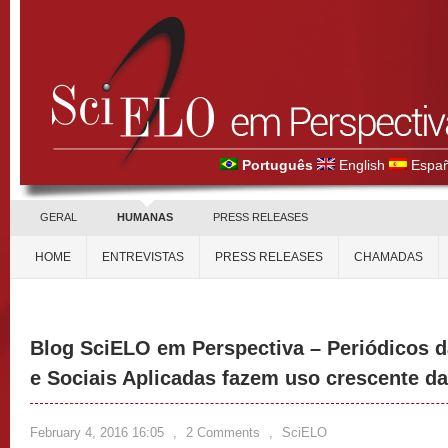
Português
English
Españ
GERAL
HUMANAS
PRESS RELEASES
HOME
ENTREVISTAS
PRESS RELEASES
CHAMADAS
Blog SciELO em Perspectiva – Periódicos 
e Sociais Aplicadas fazem uso crescente da
February 4, 2016 16:05
,
2 Comments
,
SciELO