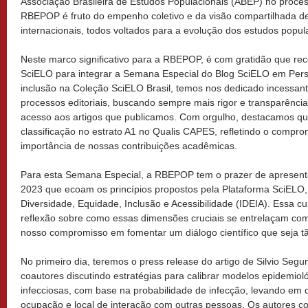
Associação Brasileira de Estudos Populacionais (ABEP) no proces
RBEPOP é fruto do empenho coletivo e da visão compartilhada d
internacionais, todos voltados para a evolução dos estudos popula
Neste marco significativo para a RBEPOP, é com gratidão que r
SciELO para integrar a Semana Especial do Blog SciELO em Per
inclusão na Coleção SciELO Brasil, temos nos dedicado incessan
processos editoriais, buscando sempre mais rigor e transparênc
acesso aos artigos que publicamos. Com orgulho, destacamos 
classificação no estrato A1 no Qualis CAPES, refletindo o compr
importância de nossas contribuições acadêmicas.
Para esta Semana Especial, a RBEPOP tem o prazer de apresenta
2023 que ecoam os princípios propostos pela Plataforma SciELO
Diversidade, Equidade, Inclusão e Acessibilidade (IDEIA). Essa cu
reflexão sobre como essas dimensões cruciais se entrelaçam com
nosso compromisso em fomentar um diálogo científico que seja tão
No primeiro dia, teremos o press release do artigo de Silvio Seg
coautores discutindo estratégias para calibrar modelos epidemiol
infecciosas, com base na probabilidade de infecção, levando em 
ocupação e local de interação com outras pessoas. Os autores