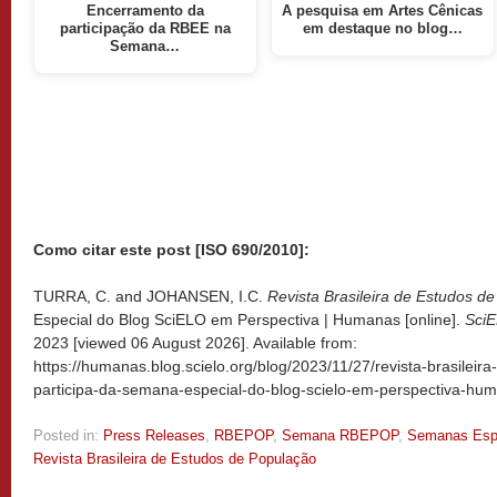
Encerramento da
A pesquisa em Artes Cênicas
participação da RBEE na
em destaque no blog…
Semana…
Como citar este post [ISO 690/2010]:
TURRA, C. and JOHANSEN, I.C.
Revista Brasileira de Estudos d
Especial do Blog SciELO em Perspectiva | Humanas [online].
Sci
2023 [viewed
06 August 2026]. Available from:
https://humanas.blog.scielo.org/blog/2023/11/27/revista-brasilei
participa-da-semana-especial-do-blog-scielo-em-perspectiva-hu
Posted in:
Press Releases
,
RBEPOP
,
Semana RBEPOP
,
Semanas Esp
Revista Brasileira de Estudos de População