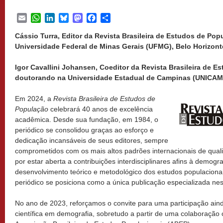
Email
WhatsApp
LinkedIn
Bluesky
Mastodon
Facebook
Share
Cássio Turra, Editor da Revista Brasileira de Estudos de Popu
Universidade Federal de Minas Gerais (UFMG), Belo Horizonte
Igor Cavallini Johansen, Coeditor da Revista Brasileira de E
doutorando na Universidade Estadual de Campinas (UNICAMP)
Em 2024, a
Revista Brasileira de Estudos de
População
celebrará 40 anos de excelência
acadêmica. Desde sua fundação, em 1984, o
periódico se consolidou graças ao esforço e
dedicação incansáveis de seus editores, sempre
comprometidos com os mais altos padrões internacionais de quali
por estar aberta a contribuições interdisciplinares afins à demogr
desenvolvimento teórico e metodológico dos estudos populacionais
periódico se posiciona como a única publicação especializada nes
No ano de 2023, reforçamos o convite para uma participação ain
científica em demografia, sobretudo a partir de uma colaboraçã