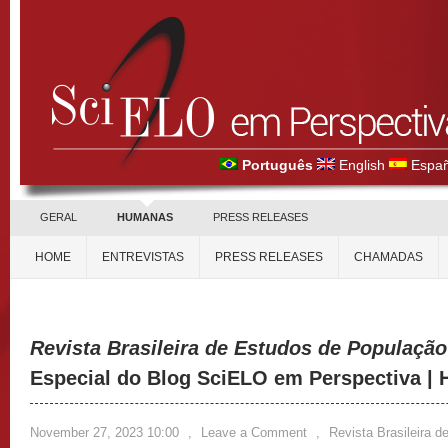
Português
English
Españ
GERAL
HUMANAS
PRESS RELEASES
HOME
ENTREVISTAS
PRESS RELEASES
CHAMADAS
Revista Brasileira de Estudos de População
Especial do Blog SciELO em Perspectiva |
November 27, 2023 10:00
,
Leave a Comment
,
Revista Brasileira 