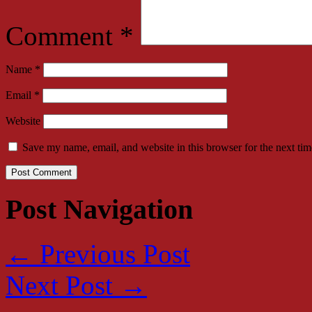
Comment
*
Name
*
Email
*
Website
Save my name, email, and website in this browser for the next ti
Post Navigation
←
Previous Post
Next Post
→