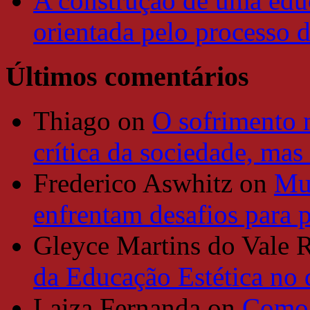
A construção de uma educ
orientada pelo processo 
Últimos comentários
Thiago
on
O sofrimento 
crítica da sociedade, mas
Frederico Aswhitz
on
Mun
enfrentam desafios para 
Gleyce Martins do Vale 
da Educação Estética no
Laiza Fernanda
on
Como 