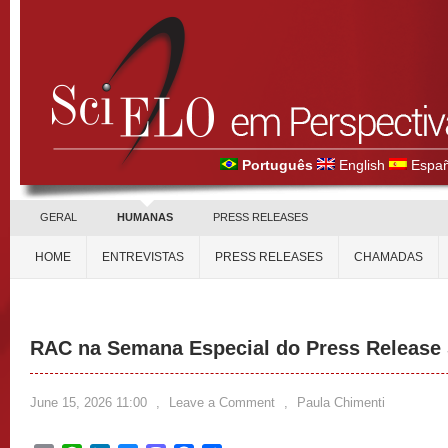
Português
English
Españ
GERAL
HUMANAS
PRESS RELEASES
HOME
ENTREVISTAS
PRESS RELEASES
CHAMADAS
RAC na Semana Especial do Press Release
June 15, 2026 11:00
,
Leave a Comment
,
Paula Chimenti