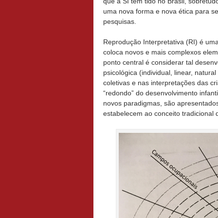
que a SI tem tido no Brasil, sobretu
uma nova forma e nova ética para se 
pesquisas.
Reprodução Interpretativa (RI) é uma 
coloca novos e mais complexos elem
ponto central é considerar tal desen
psicológica (individual, linear, natu
coletivas e nas interpretações das c
“redondo” do desenvolvimento infanti
novos paradigmas, são apresentados 
estabelecem ao conceito tradicional 