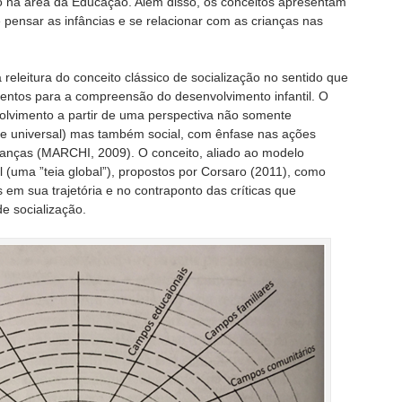
do na área da Educação. Além disso, os conceitos apresentam
pensar as infâncias e se relacionar com as crianças nas
releitura do conceito clássico de socialização no sentido que
entos para a compreensão do desenvolvimento infantil. O
volvimento a partir de uma perspectiva não somente
ral e universal) mas também social, com ênfase nas ações
rianças (MARCHI, 2009). O conceito, aliado ao modelo
l (uma ”teia global”), propostos por Corsaro (2011), como
em sua trajetória e no contraponto das críticas que
de socialização.