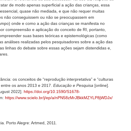
ratar de modo apenas superficial a ação das crianças, essa
 essencial, quase não mediada, e que não requer muitas
res não conseguissem ou não se preocupassem em
ampo) onde e como a ação das crianças se manifesta no
hor compreensão e aplicação do conceito de RI, portanto,
compreender suas bases teóricas e epistemológicas (como
r as análises realizadas pelos pesquisadores sobre a ação das
as linhas do debate sobre essas ações sejam distendidas e,
ares.
ncia: os conceitos de “reprodução interpretativa” e “culturas
 entre os anos 2013 e 2017.
Educação e Pesquisa
[online].
August 2022].
https://doi.org/10.1590/S1678-
om:
https://www.scielo.br/j/ep/a/nPN58zMrJBkkMZYLP8jWDJx/
a. Porto Alegre: Artmed, 2011.