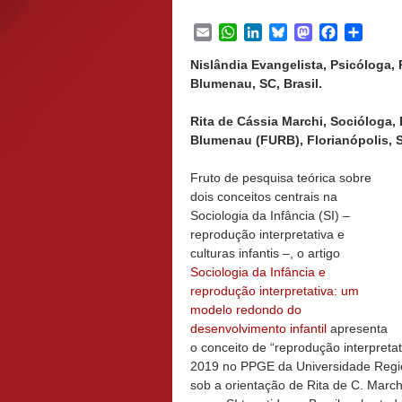
Email
WhatsApp
LinkedIn
Bluesky
Mastodon
Facebook
Share
Nislândia Evangelista, Psicóloga,
Blumenau, SC, Brasil.
Rita de Cássia Marchi, Socióloga
Blumenau (FURB), Florianópolis, S
Fruto de pesquisa teórica sobre
dois conceitos centrais na
Sociologia da Infância (SI) –
reprodução interpretativa e
culturas infantis –, o artigo
Sociologia da Infância e
reprodução interpretativa: um
modelo redondo do
desenvolvimento infantil
apresenta
o conceito de “reprodução interpret
2019 no PPGE da Universidade Regio
sob a orientação de Rita de C. March