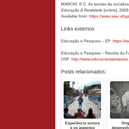
MARCHI, R.C. As teorias da socializa
Educação & Realidade
[online]
.
2009,
Available from:
https://www.seer.ufrg
Links externos
Educação e Pesquisa – EP:
https://w
Educação e Pesquisa – Revista da 
USP:
http://www.educacaoepesquisa.f
Posts relacionados:
Experiência sonora
Ori
e os aspectos
desenvol