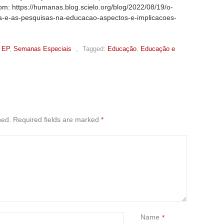
rom: https://humanas.blog.scielo.org/blog/2022/08/19/o-
va-e-as-pesquisas-na-educacao-aspectos-e-implicacoes-
 EP
,
Semanas Especiais
,
Tagged:
Educação
,
Educação e
hed.
Required fields are marked
*
Name
*