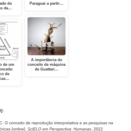
dade do
Paraguai a partir…
to da…
A importância do
o de um
conceito de máquina
onceito
de Guattari…
ico de
icas…
]:
O conceito de reprodução interpretativa e as pesquisas na
ricas [online].
SciELO em Perspectiva: Humanas
, 2022