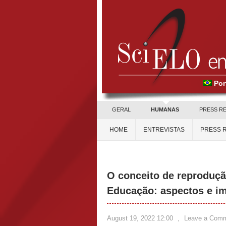
Por
GERAL
HUMANAS
PRESS R
HOME
ENTREVISTAS
PRESS 
O conceito de reprodução
Educação: aspectos e im
August 19, 2022 12:00
,
Leave a Com