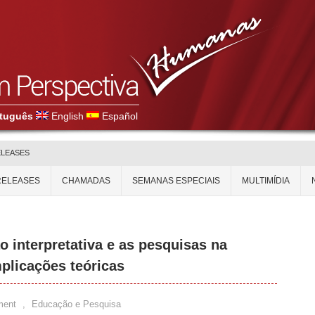
tuguês
English
Español
ELEASES
RELEASES
CHAMADAS
SEMANAS ESPECIAIS
MULTIMÍDIA
 interpretativa e as pesquisas na
plicações teóricas
ment
,
Educação e Pesquisa