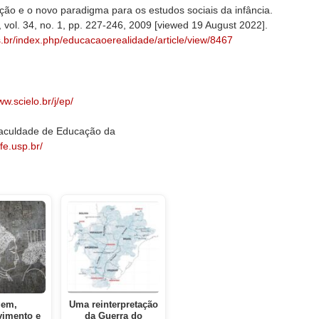
ção e o novo paradigma para os estudos sociais da infância.
 vol. 34, no. 1, pp. 227-246, 2009 [viewed 19 August 2022].
s.br/index.php/educacaoerealidade/article/view/8467
ww.scielo.br/j/ep/
Faculdade de Educação da
e.usp.br/
gem,
Uma reinterpretação
vimento e
da Guerra do