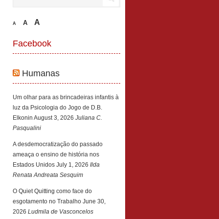
A
A
A
Facebook
Humanas
Um olhar para as brincadeiras infantis à
luz da Psicologia do Jogo de D.B.
Elkonin
August 3, 2026
Juliana C.
Pasqualini
A desdemocratização do passado
ameaça o ensino de história nos
Estados Unidos
July 1, 2026
Ilda
Renata Andreata Sesquim
O Quiet Quitting como face do
esgotamento no Trabalho
June 30,
2026
Ludmila de Vasconcelos