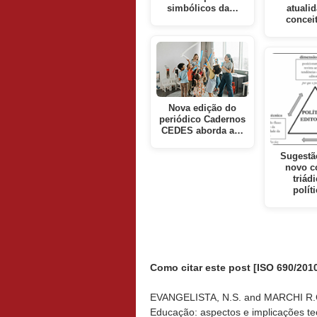
simbólicos da…
atuali
concei
Nova edição do
periódico Cadernos
CEDES aborda a…
Sugestã
novo c
triád
polít
Como citar este post [ISO 690/2010
EVANGELISTA, N.S. and MARCHI R.C. 
Educação: aspectos e implicações teó