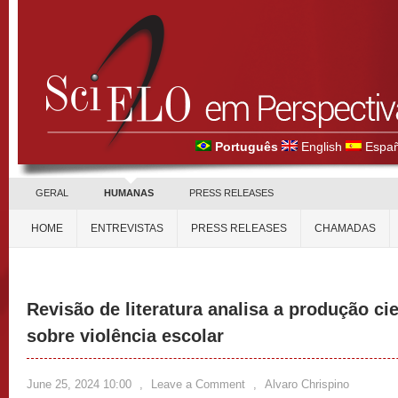
Português
English
Españ
GERAL
HUMANAS
PRESS RELEASES
HOME
ENTREVISTAS
PRESS RELEASES
CHAMADAS
Revisão de literatura analisa a produção cien
sobre violência escolar
June 25, 2024 10:00
,
Leave a Comment
,
Alvaro Chrispino