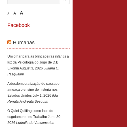
A
A
A
Facebook
Humanas
Um olhar para as brincadeiras infantis à
luz da Psicologia do Jogo de D.B.
Elkonin
August 3, 2026
Juliana C.
Pasqualini
A desdemocratização do passado
ameaça o ensino de história nos
Estados Unidos
July 1, 2026
Ilda
Renata Andreata Sesquim
O Quiet Quitting como face do
esgotamento no Trabalho
June 30,
2026
Ludmila de Vasconcelos