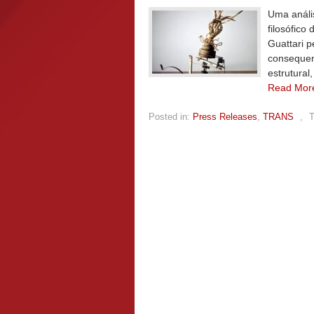
Uma análi
filosófico
Guattari 
consequen
estrutural
Read Mor
Posted in:
Press Releases
,
TRANS
,
T