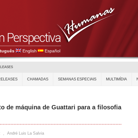
tuguês
English
Español
ELEASES
RELEASES
CHAMADAS
SEMANAS ESPECIAIS
MULTIMÍDIA
o de máquina de Guattari para a filosofia
t
,
André Luis La Salvia