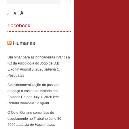
A
A
A
Facebook
Humanas
Um olhar para as brincadeiras infantis à
luz da Psicologia do Jogo de D.B.
Elkonin
August 3, 2026
Juliana C.
Pasqualini
A desdemocratização do passado
ameaça o ensino de história nos
Estados Unidos
July 1, 2026
Ilda
Renata Andreata Sesquim
O Quiet Quitting como face do
esgotamento no Trabalho
June 30,
2026
Ludmila de Vasconcelos