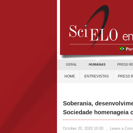
Por
GERAL
HUMANAS
PRESS R
HOME
ENTREVISTAS
PRESS 
Soberania, desenvolvim
Sociedade homenageia o 
October 20, 2020 10:00
,
Leave a Com