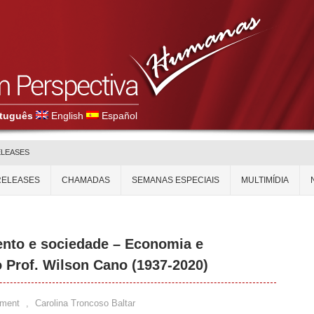
tuguês
English
Español
ELEASES
RELEASES
CHAMADAS
SEMANAS ESPECIAIS
MULTIMÍDIA
ento e sociedade – Economia e
Prof. Wilson Cano (1937-2020)
ment
,
Carolina Troncoso Baltar