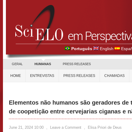
Português
English
Españ
GERAL
HUMANAS
PRESS RELEASES
HOME
ENTREVISTAS
PRESS RELEASES
CHAMADAS
Elementos não humanos são geradores de t
de coopetição entre cervejarias ciganas e 
June 21, 2024 10:00
,
Leave a Comment
,
Elisa Priori de Deus