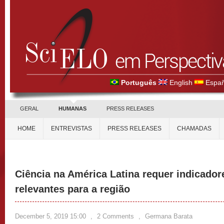
Português
English
Españ
GERAL
HUMANAS
PRESS RELEASES
HOME
ENTREVISTAS
PRESS RELEASES
CHAMADAS
Ciência na América Latina requer indicador
relevantes para a região
December 5, 2019 15:00
,
2 Comments
,
Germana Barata