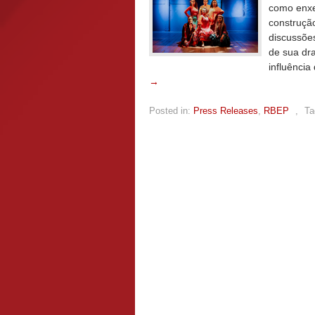
como enxe
construçã
discussõe
de sua dra
influência
→
Posted in:
Press Releases
,
RBEP
,
Ta