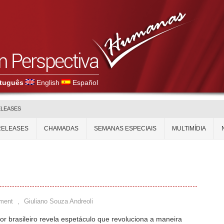
tuguês
English
Español
ELEASES
RELEASES
CHAMADAS
SEMANAS ESPECIAIS
MULTIMÍDIA
ment
,
Giuliano Souza Andreoli
r brasileiro revela espetáculo que revoluciona a maneira