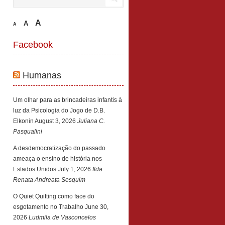
A
A
A
Facebook
Humanas
Um olhar para as brincadeiras infantis à
luz da Psicologia do Jogo de D.B.
Elkonin
August 3, 2026
Juliana C.
Pasqualini
A desdemocratização do passado
ameaça o ensino de história nos
Estados Unidos
July 1, 2026
Ilda
Renata Andreata Sesquim
O Quiet Quitting como face do
esgotamento no Trabalho
June 30,
2026
Ludmila de Vasconcelos