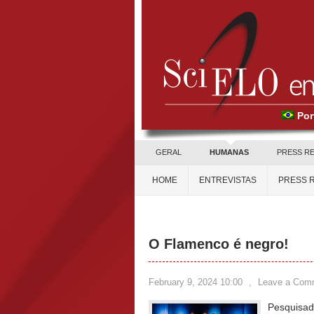
Por
GERAL
HUMANAS
PRESS R
HOME
ENTREVISTAS
PRESS 
O Flamenco é negro!
February 9, 2024 10:00
,
Leave a Com
Pesquisado