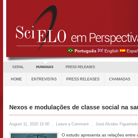
Português
English
Españ
GERAL
HUMANAS
PRESS RELEASES
HOME
ENTREVISTAS
PRESS RELEASES
CHAMADAS
Nexos e modulações de classe social na sa
August 11, 2020 15:00
,
Leave a Comment
,
José Alcides Figueired
O estudo apresenta as relações entre