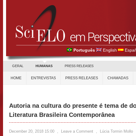
Português
English
Españ
GERAL
HUMANAS
PRESS RELEASES
HOME
ENTREVISTAS
PRESS RELEASES
CHAMADAS
Autoria na cultura do presente é tema de d
Literatura Brasileira Contemporânea
December 20, 2018 15:00
,
Leave a Comment
,
Lúcia Tormin Mollo