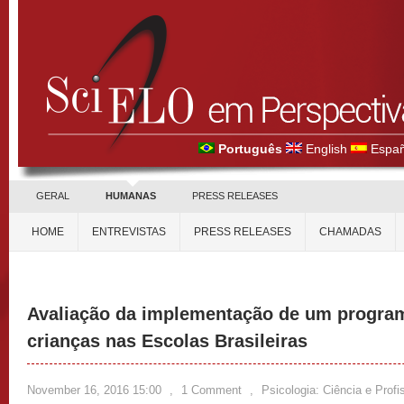
Português
English
Españ
GERAL
HUMANAS
PRESS RELEASES
HOME
ENTREVISTAS
PRESS RELEASES
CHAMADAS
Avaliação da implementação de um progra
crianças nas Escolas Brasileiras
November 16, 2016 15:00
,
1 Comment
,
Psicologia: Ciência e Profi