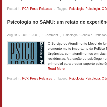
Posted in:
PCP
,
Press Releases
,
Tagged:
Psicologia
,
Psicologia: Ciê
Psicologia no SAMU: um relato de experiên
August 5, 2016 15:00
,
1 Comment
,
Psicologia: Ciência e Profissão
O Serviço de Atendimento Móvel de U
elemento muito importante da Política
Urgências, com atendimentos em vias pú
residências. A atuação do psicólogo n
primordial para prestar suporte psicológ
Read More →
Posted in:
PCP
,
Press Releases
,
Tagged:
Psicologia
,
Psicologia: Ciê