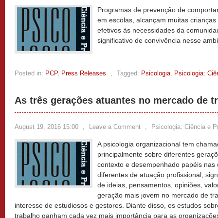
Programas de prevenção de comportam
em escolas, alcançam muitas crianças 
efetivos às necessidades da comunidad
significativo de convivência nesse amb
Posted in:
PCP
,
Press Releases
,
Tagged:
Psicologia
,
Psicologia: Ciê
As três gerações atuantes no mercado de t
August 19, 2016 15:00
,
Leave a Comment
,
Psicologia: Ciência e P
A psicologia organizacional tem chama
principalmente sobre diferentes ger
contexto e desempenhado papéis nas 
diferentes de atuação profissional, sig
de ideias, pensamentos, opiniões, valo
geração mais jovem no mercado de tr
interesse de estudiosos e gestores. Diante disso, os estudos so
trabalho ganham cada vez mais importância para as organizaçõe