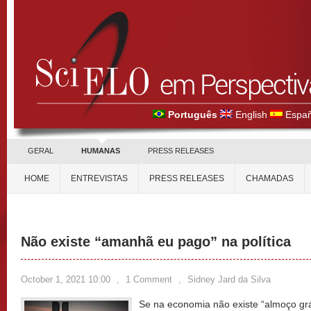
Português
English
Españ
GERAL
HUMANAS
PRESS RELEASES
HOME
ENTREVISTAS
PRESS RELEASES
CHAMADAS
Não existe “amanhã eu pago” na política
October 1, 2021 10:00
,
1 Comment
,
Sidney Jard da Silva
Se na economia não existe “almoço gráti