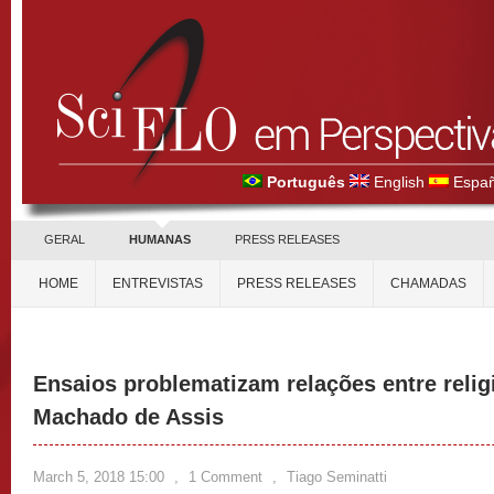
Português
English
Españ
GERAL
HUMANAS
PRESS RELEASES
HOME
ENTREVISTAS
PRESS RELEASES
CHAMADAS
Ensaios problematizam relações entre religião
Machado de Assis
March 5, 2018 15:00
,
1 Comment
,
Tiago Seminatti