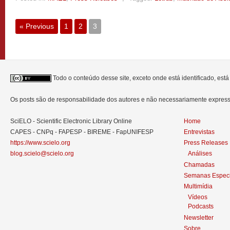
« Previous
1
2
3
Todo o conteúdo desse site, exceto onde está identificado, est
Os posts são de responsabilidade dos autores e não necessariamente expre
SciELO - Scientific Electronic Library Online
Home
CAPES - CNPq - FAPESP - BIREME - FapUNIFESP
Entrevistas
https://www.scielo.org
Press Releases
blog.scielo@scielo.org
Análises
Chamadas
Semanas Especi
Multimídia
Vídeos
Podcasts
Newsletter
Sobre