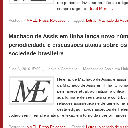
um periódico faz uma reunião de artig
sempre urgente.
Read More →
Posted in:
MAEL
,
Press Releases
,
Tagged:
Letras
,
Machado de Assi
Machado de Assis em linha lança novo nú
periodicidade e discussões atuais sobre os
sociedade brasileira
June 6, 2016 15:00
,
Leave a Comment
,
Machado de Assis em Lin
Helena, de Machado de Assis, é assunt
da Machado de Assis em linha. O roma
permanece atual, ao instigar a crítica
sua forma e de seus temas e contribui
relações assimétricas e de gênero na s
desta edição, novos aspectos de Hele
código sentimental e à atual reflexão em torno das performances
Posted in:
MAEL
,
Press Releases
,
Tagged:
Letras
,
Machado de Assi