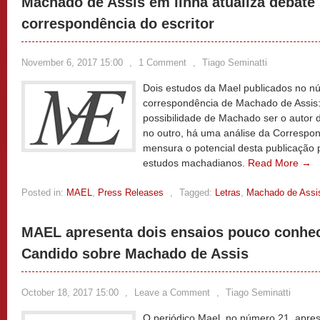
Machado de Assis em linha atualiza debate
correspondência do escritor
November 6, 2017 15:00
,
1 Comment
,
Tiago Seminatti
Dois estudos da Mael publicados no 
correspondência de Machado de Assis:
possibilidade de Machado ser o autor d
no outro, há uma análise da Correspo
mensura o potencial desta publicação
estudos machadianos.
Read More →
Posted in:
MAEL
,
Press Releases
,
Tagged:
Letras
,
Machado de Assi
MAEL apresenta dois ensaios pouco conhec
Candido sobre Machado de Assis
October 18, 2017 15:00
,
Leave a Comment
,
Tiago Seminatti
O periódico Mael, no número 21, aprese