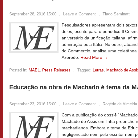
September 28, 2016 15:00
,
Leave a Comment
,
Tiago Seminatti
Pesquisadores apresentam dois textos
deles, escrito para o periódico Il Co
aniversário da unificação italiana, af
admiração pela Itália. No outro, atuando
do Commercio, analisa uma coletâne
Azeredo.
Read More →
Posted in:
MAEL
,
Press Releases
,
Tagged:
Letras
,
Machado de Assi
Educação na obra de Machado é tema da M
September 23, 2016 15:00
,
Leave a Comment
,
Rogério de Almeida
Com a publicação do dossiê “Machado 
Machado de Assis em linha preenche i
machadianos. Embora o tema da Educ
negligenciado nem pelo escritor nem pel