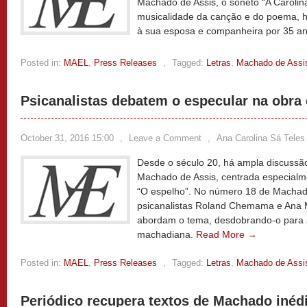
Machado de Assis, o soneto “A Carolin
musicalidade da canção e do poema, 
à sua esposa e companheira por 35 a
Posted in:
MAEL
,
Press Releases
,
Tagged:
Letras
,
Machado de Assi
Psicanalistas debatem o especular na obra
October 31, 2016 15:00
,
Leave a Comment
,
Ana Carolina Sá Teles
Desde o século 20, há ampla discussã
Machado de Assis, centrada especialme
“O espelho”. No número 18 de Machado
psicanalistas Roland Chemama e Ana 
abordam o tema, desdobrando-o para a 
machadiana.
Read More →
Posted in:
MAEL
,
Press Releases
,
Tagged:
Letras
,
Machado de Assi
Periódico recupera textos de Machado inédi