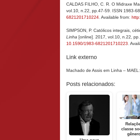
CALDAS FILHO, C. R. O Midraxe Ma
vol.10, n.22, pp.47-59. ISSN 1983-6
6821201710224
. Available from:
http
SIMPSON, P. Católicos integrais, cét
Linha
[online]. 2017, vol.10, n.22, p
10.1590/1983-6821201710223
. Avai
Link externo
Machado de Assis em Linha – MAEL
Posts relacionados:
Relaçõe
classe soc
gêner