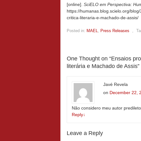
[online].
SciELO em Perspectiva: Hu
https://humanas.blog.scielo.org/blog
critica-literaria-e-machado-de-assis/
Posted in:
MAEL
,
Press Releases
,
Ta
One Thought on “
Ensaios prob
literária e Machado de Assis
”
Javé Revela
on
December 22, 2
Não considero meu autor predileto
Reply
↓
Leave a Reply