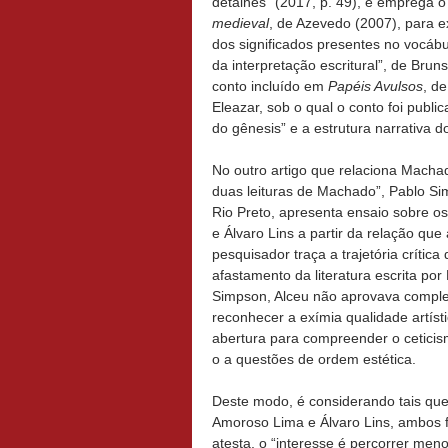
detalhes” (2017, p. 49), e emprega 
medieval
, de Azevedo (2007), para e
dos significados presentes no vocábu
da interpretação escritural”, de Brun
conto incluído em
Papéis Avulsos
, d
Eleazar, sob o qual o conto foi publi
do gênesis” e a estrutura narrativa do
No outro artigo que relaciona Machado
duas leituras de Machado”, Pablo Si
Rio Preto, apresenta ensaio sobre os 
e Álvaro Lins a partir da relação q
pesquisador traça a trajetória críti
afastamento da literatura escrita po
Simpson, Alceu não aprovava complet
reconhecer a exímia qualidade artísti
abertura para compreender o cetici
o a questões de ordem estética.
Deste modo, é considerando tais ques
Amoroso Lima e Álvaro Lins, ambos fo
atesta, o “interesse é percorrer me