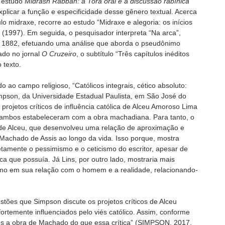
o estudo
Midrash Rabbah: a Torá oral e a discussão rabínica
xplicar a função e especificidade desse gênero textual. Acerca
lo midraxe, recorre ao estudo “Midraxe e alegoria: os inícios
s (1997). Em seguida, o pesquisador interpreta “Na arca”,
e 1882, efetuando uma análise que aborda o pseudônimo
cado no jornal
O Cruzeiro
, o subtítulo “Três capítulos inéditos
 texto.
 ao campo religioso, “Católicos integrais, cético absoluto:
mpson, da Universidade Estadual Paulista, em São José do
projetos críticos de influência católica de Alceu Amoroso Lima
ue ambos estabeleceram com a obra machadiana. Para tanto, o
ca de Alceu, que desenvolveu uma relação de aproximação e
r Machado de Assis ao longo da vida. Isso porque, mostra
amente o pessimismo e o ceticismo do escritor, apesar de
ca que possuía. Já Lins, por outro lado, mostraria mais
smo em sua relação com o homem e a realidade, relacionando-
tões que Simpson discute os projetos críticos de Alceu
rtemente influenciados pelo viés católico. Assim, conforme
nos a obra de Machado do que essa crítica” (SIMPSON, 2017,