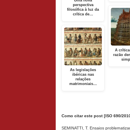
Uma nova
perspectiva
filosófica à luz da
crítica de…
A crític
razão de
simp
As legislações
ibéricas nas
relações
matrimoniais…
Como citar este post [ISO 690/2010
SEMINATTI, T. Ensaios problematizam r