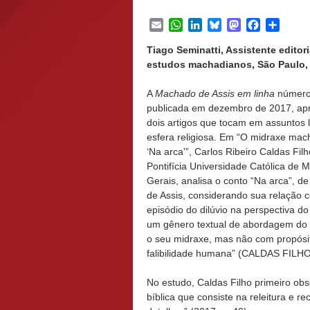
Email
WhatsApp
LinkedIn
Bluesky
Mastodon
Facebook
Share
Tiago Seminatti, Assistente editor
estudos machadianos, São Paulo, S
A
Machado de Assis em linha
número
publicada em dezembro de 2017, ap
dois artigos que tocam em assuntos 
esfera religiosa. Em “O midraxe ma
‘Na arca'”, Carlos Ribeiro Caldas Filh
Pontifícia Universidade Católica de 
Gerais, analisa o conto “Na arca”, 
de Assis, considerando sua relação 
episódio do dilúvio na perspectiva do
um gênero textual de abordagem do tex
o seu midraxe, mas não com propósit
falibilidade humana” (CALDAS FILHO,
No estudo, Caldas Filho primeiro ob
bíblica que consiste na releitura e 