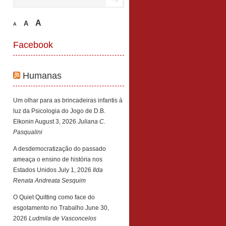
A
A
A
Facebook
Humanas
Um olhar para as brincadeiras infantis à
luz da Psicologia do Jogo de D.B.
Elkonin
August 3, 2026
Juliana C.
Pasqualini
A desdemocratização do passado
ameaça o ensino de história nos
Estados Unidos
July 1, 2026
Ilda
Renata Andreata Sesquim
O Quiet Quitting como face do
esgotamento no Trabalho
June 30,
2026
Ludmila de Vasconcelos