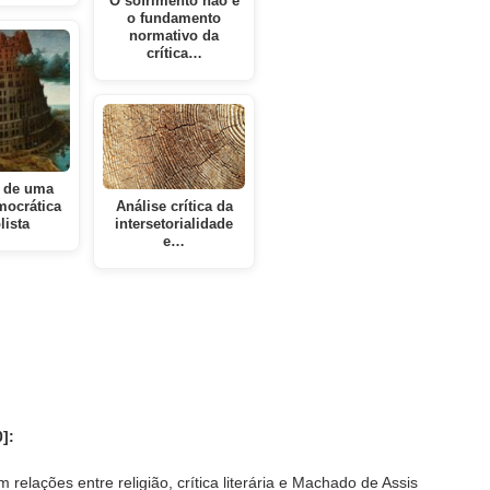
O sofrimento não é
o fundamento
normativo da
crítica…
a de uma
mocrática
Análise crítica da
lista
intersetorialidade
e…
]:
elações entre religião, crítica literária e Machado de Assis