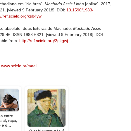
chadiano em “Na Arca”.
Machado Assis Linha
[online]. 2017,
821. [viewed 9 February 2018]. DOI:
10.1590/1983-
://ref.scielo.org/ksb4yw
ico absoluto: duas leituras de Machado.
Machado Assis
p.29-46. ISSN 1983-6821. [viewed 9 February 2018]. DOI:
lable from:
http://ref.scielo.org/2gkgwj
:
www.scielo.br/mael
s entre
ial, raça,
o e o…