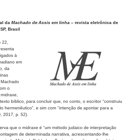
ial da
Machado de Assis em linha –
revista eletrônica de
P, Brasil
 22,
resenta
ligados à
chadiano em
o, da
Minas
de Machado
com o
 midraxe,
to bíblico, para concluir que, no conto, o escritor “construiu
o hermenêutico”, e sim com “intenção de apontar para a
 2017, p. 52).
serva que o midraxe é “um método judaico de interpretação
recontagem de determinada narrativa, acrescentando-lhe