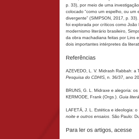
p. 33), por meio de uma investigação
colocado “como um espelho, ou um en
divergente” (SIMPSON, 2017, p. 33). 
foi explorada por críticos como Joã
modernismo literário brasileiro, Sim
da obra machadiana feitas por Lins e
dois importantes intérpretes da literat
Referências
AZEVEDO, L. V. Midrash Rabbah: a To
Pesquisa do CDHIS
, n. 36/37, ano 2
BRUNS, G. L. Midraxe e alegoria: os i
KERMODE, Frank (Orgs.).
Guia liter
LAFETÁ, J. L. Estética e ideologia:
noite e outros ensaios
. São Paulo: D
Para ler os artigos, acesse