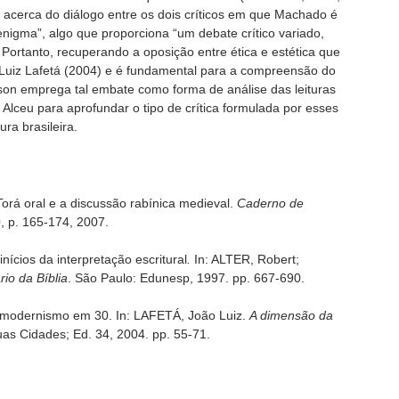
 acerca do diálogo entre os dois críticos em que Machado é
igma”, algo que proporciona “um debate crítico variado,
Portanto, recuperando a oposição entre ética e estética que
o Luiz Lafetá (2004) e é fundamental para a compreensão do
pson emprega tal embate como forma de análise das leituras
 Alceu para aprofundar o tipo de crítica formulada por esses
ura brasileira.
rá oral e a discussão rabínica medieval.
Caderno de
0, p. 165-174, 2007.
nícios da interpretação escritural
.
In: ALTER, Robert;
ário da Bíblia
. São Paulo: Edunesp, 1997. pp. 667-690.
 o modernismo em 30. In: LAFETÁ, João Luiz.
A dimensão da
uas Cidades; Ed. 34, 2004. pp. 55-71.