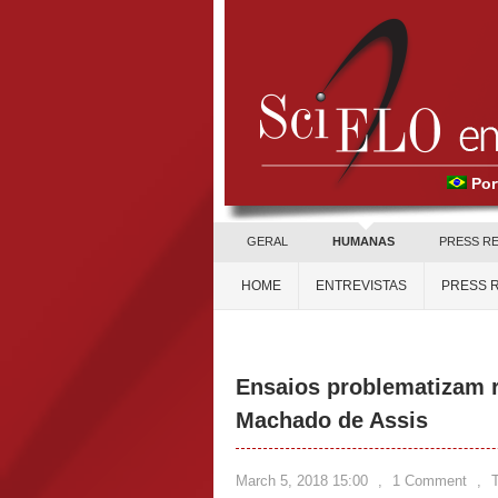
Por
GERAL
HUMANAS
PRESS R
HOME
ENTREVISTAS
PRESS 
Ensaios problematizam rel
Machado de Assis
March 5, 2018 15:00
,
1 Comment
,