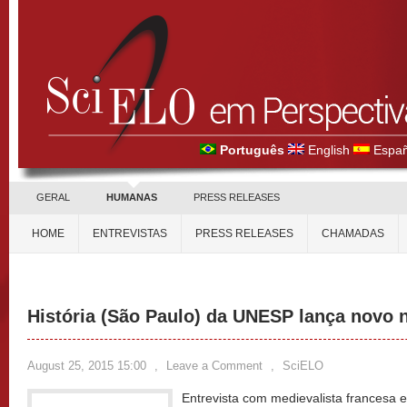
Português
English
Españ
GERAL
HUMANAS
PRESS RELEASES
HOME
ENTREVISTAS
PRESS RELEASES
CHAMADAS
História (São Paulo) da UNESP lança novo
August 25, 2015 15:00
,
Leave a Comment
,
SciELO
Entrevista com medievalista francesa e 