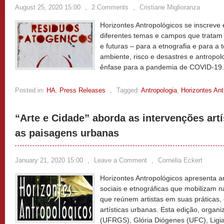
August 25, 2020 15:00
,
2 Comments
,
Cristiane Miglioranza
Horizontes Antropológicos se inscreve
diferentes temas e campos que trata
e futuras – para a etnografia e para a 
ambiente, risco e desastres e antropo
ênfase para a pandemia de COVID-19
Posted in:
HA
,
Press Releases
,
Tagged:
Antropologia
,
Horizontes Ant
“Arte e Cidade” aborda as intervenções ar
as paisagens urbanas
January 21, 2020 15:00
,
Leave a Comment
,
Cornelia Eckert
Horizontes Antropológicos apresenta 
sociais e etnográficas que mobilizam n
que reúnem artistas em suas práticas,
artísticas urbanas. Esta edição, organi
(UFRGS), Glória Diógenes (UFC), Lig