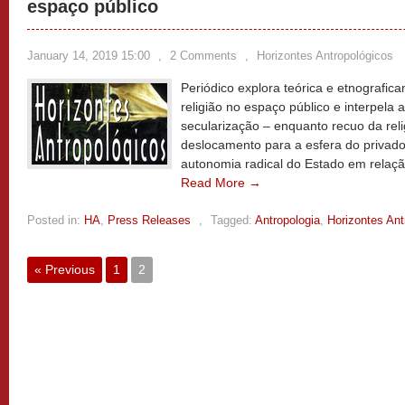
espaço público
January 14, 2019 15:00
,
2 Comments
,
Horizontes Antropológicos
Periódico explora teórica e etnografi
religião no espaço público e interpela 
secularização – enquanto recuo da rel
deslocamento para a esfera do privado
autonomia radical do Estado em relação
Read More →
Posted in:
HA
,
Press Releases
,
Tagged:
Antropologia
,
Horizontes Ant
« Previous
1
2