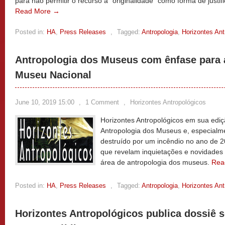
para não permitir o recurso à “originalidade” como forma de justific
Read More →
Posted in:
HA
,
Press Releases
,
Tagged:
Antropologia
,
Horizontes Ant
Antropologia dos Museus com ênfase para 
Museu Nacional
June 10, 2019 15:00
,
1 Comment
,
Horizontes Antropológicos
Horizontes Antropológicos em sua edi
Antropologia dos Museus e, especialm
destruído por um incêndio no ano de 2
que revelam inquietações e novidades
área de antropologia dos museus.
Rea
Posted in:
HA
,
Press Releases
,
Tagged:
Antropologia
,
Horizontes Ant
Horizontes Antropológicos publica dossiê s