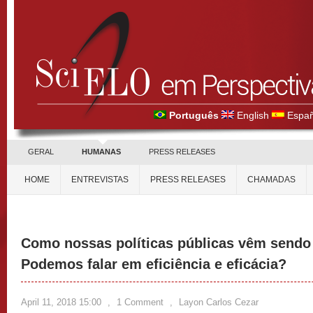
Português
English
Españ
GERAL
HUMANAS
PRESS RELEASES
HOME
ENTREVISTAS
PRESS RELEASES
CHAMADAS
Como nossas políticas públicas vêm send
Podemos falar em eficiência e eficácia?
April 11, 2018 15:00
,
1 Comment
,
Layon Carlos Cezar