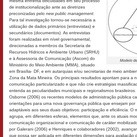
mesma enfrenta dificuldades em seu processo
de institucionalização ante as diretrizes
preconizadas pelo
new public management
.
Para tal investigação tornou-se necessária a
utilização de dados primários (entrevistas) e
secundários (documentos). As entrevistas
foram realizadas em nível governamental,
direcionadas a membros da Secretaria de
Recursos Hídricos e Ambiente Urbano (SRHU)
e à As­sessoria de Comunicação (Ascom) do
Modelo d
Ministério do Meio Ambiente (MMA), situado
em Brasília- DF, e em autarquias e/ou secretarias de meio ambie
Zona da Mata Mineira. Os principais resultados apontam para a
comunicação particularizado e que não crie estratégias massific
entenda as peculiaridades municipais e regionalismos brasileiros
Osborne (2006) os recentes modelos de administração pública c
orientações para uma nova governança pública que ensejam por
adaptáveis aos seus duais objetivos: participação e eficiência. O
agrupa, em diferentes esferas, elementos que, ante os atuais mo
comunicação organizacional e comunicação de caráter mobilizado
por Galerani (2006) e Henriques e colaboradores (2002), avanç
que possa ser aplicada em diferentes dimensões para avaliação 