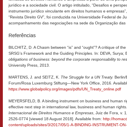
jurídico e a sociedade civil. O artigo intitulado, “Desafios e pers
instrumento jurídico vinculante em direitos humanos e empresas”, 
“Revista Direito GV”, foi conduzida na Universidade Federal de Ju
acompanhamento das negociações na sede da Organização das
Referências
BILCHITZ, D. A Chasm between “is” and “ought”? A critique of the
SRSG’s Framework and the Guiding Principles. In: DEVA, Surya;
obligations of business: beyond the corporate responsability to re
University Press, 2013.
MARTENS, J. and SEITZ, K.
The Struggle for a UN Treaty.
Berlin/
Forum/Rosa Luxemburg Stiftung—New York Office, 2016. Availabl
https://www.globalpolicy.org/images/pdfs/UN_Treaty_online.pdf
MEYERSFELD, B. A binding instrument on business and human rig
effective next step in international law, business and human rights
Internacional de Direitos Humanos e Empresas
, Juiz de Fora, v. 
2526-0774 [viewed 18 August 2018]. Available from:
http://homac
content/uploads/sites/3/2017/05/1-A-BINDING-INSTRUMENT-