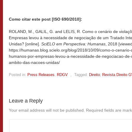
Como citar este post [ISO 690/2010]:
ROLAND, M., GALIL, G. and LELIS, R. Como o cenário de violaçõ
Empresas levou à necessidade de negociação de um Tratado Int
Unidas? [online].
SciELO em Perspectiva: Humanas
, 2018 [viewe
https://humanas.blog.scielo.org/blog/2018/10/09/como-o-cenario-d
humanos-por-empresas-levou-a-necessidade-de-negociacao-de-um
ambito-das-nacoes-unidas/
Posted in:
Press Releases
,
RDGV
,
Tagged:
Direito
,
Revista Direito 
Leave a Reply
Your email address will not be published.
Required fields are mar