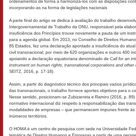
ordenamentos de forma a harmonizá-los com as disposições con
incorporando-as na forma de legislações nacionais
A parte final do artigo se dedica à avaliação do trabalho desenvo
Intergovernamental de Trabalho da ONU, responsável pela elabora
insuficiência dos Princípios trouxe novamente a pauta de um instr
para a agenda global. Em 2013, no Conselho de Direitos Humano
85 Estados, fez uma declaração apontado a insuficiência do atual
civil transnacional, por meio de 620 organizações e outros 400 
apoiando a declaração equatoriana denominado de
Call for an in
instrument on human rights, transnational corporations and other
SEITZ, 2016, p. 17-18).
Assim, a partir do diagnóstico técnico dos principais vazios jurí
das transnacionais, o trabalho fornece aportes objetivos para o c
Nesse sentido, posicionam-se Zubizarreta e Ramiro (2016, p. 89
normativo internacional diz respeito à responsabilização das tran
modalidades de empresas – que permanecem impunes frente às 
inúmeros territórios.
O HOMA é um centro de pesquisa com sede na Universidade Fede
temática de Direitos Humanos e Empresas a partir de uma persp