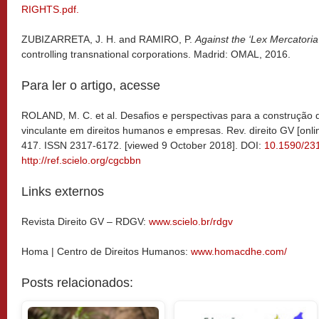
RIGHTS.pdf.
ZUBIZARRETA, J. H. and RAMIRO, P.
Against the ‘Lex Mercatoria
controlling transnational corporations. Madrid: OMAL, 2016.
Para ler o artigo, acesse
ROLAND, M. C. et al. Desafios e perspectivas para a construção 
vinculante em direitos humanos e empresas. Rev. direito GV [onlin
417. ISSN 2317-6172. [viewed 9 October 2018]. DOI:
10.1590/23
http://ref.scielo.org/cgcbbn
Links externos
Revista Direito GV – RDGV:
www.scielo.br/rdgv
Homa | Centro de Direitos Humanos:
www.homacdhe.com/
Posts relacionados: