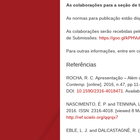
As colaborações para a seção de t
As normas para publicação estão di
As colaborações serão recebidas pelo
de Submissões:
https://goo.gl/kPHVu
Para outras informações, entre em c
Referências
ROCHA, R. C.
Apresentação – Além do
Contemp.
[online]. 2016, n.47, pp.1
DOI:
10.1590/2316-4018471
. Availa
NASCIMENTO, É. P. and TENNINA, L
2016. ISSN: 2316-4018. [viewed 8 M
http://ref.scielo.org/qqrqx7
EBLE, L. J. and DALCASTAGNÈ, R. (