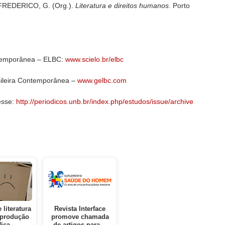
FREDERICO, G. (Org.).
Literatura e direitos humanos
. Porto
ontemporânea – ELBC:
www.scielo.br/elbc
sileira Contemporânea –
www.gelbc.com
cesse:
http://periodicos.unb.br/index.php/estudos/issue/archive
 literatura
Revista Interface
 produção
promove chamada
ífica…
de artigos para…