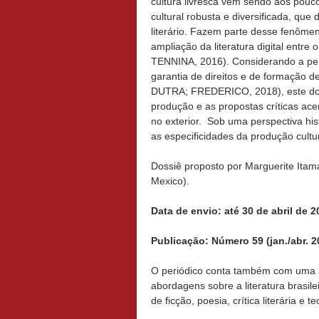
cultura livresca vem sendo aos pouc
cultural robusta e diversificada, que
literário. Fazem parte desse fenôme
ampliação da literatura digital en
TENNINA, 2016). Considerando a pert
garantia de direitos e de formaçã
DUTRA; FREDERICO, 2018), este doss
produção e as propostas críticas ace
no exterior. Sob uma perspectiva hi
as especificidades da produção cultu
Dossiê proposto por Marguerite Itama
Mexico).
Data de envio: até 30 de abril de 2
Publicação: Número 59 (jan./abr. 2
O periódico conta também com uma se
abordagens sobre a literatura brasi
de ficção, poesia, crítica literária e 