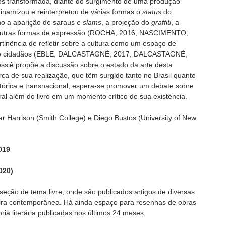
os transformada, diante do surgimento de uma produção
 dinamizou e reinterpretou de várias formas o
status
do
no a aparição de saraus e
slams
, a projeção do
graffiti
, a
tre outras formas de expressão (ROCHA, 2016; NASCIMENTO;
inência de refletir sobre a cultura como um espaço de
o de cidadãos (EBLE; DALCASTAGNÈ, 2017; DALCASTAGNÈ,
iê propõe a discussão sobre o estado da arte desta
rca de sua realização, que têm surgido tanto no Brasil quanto
stórica e transnacional, espera-se promover um debate sobre
ral além do livro em um momento crítico de sua existência.
r Harrison (Smith College) e Diego Bustos (University of New
019
020)
ção de tema livre, onde são publicados artigos de diversas
leira contemporânea. Há ainda espaço para resenhas de obras
teoria literária publicadas nos últimos 24 meses.