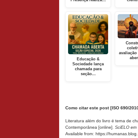
Const
coleti
avaliação
abe
Educação &
Sociedade lança
chamada para
seção…
Como citar este post [ISO 690/2010
Literatura além do livro é tema de ch
Contemporânea [online].
SciELO em 
Available from: https://humanas.blog.