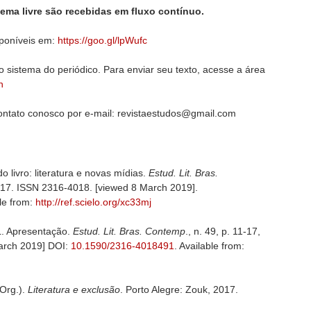
ema livre são recebidas em fluxo contínuo.
sponíveis em:
https://goo.gl/lpWufc
 sistema do periódico. Para enviar seu texto, acesse a área
h
ontato conosco por e-mail: revistaestudos@gmail.com
 livro: literatura e novas mídias.
Estud. Lit. Bras.
1-17. ISSN 2316-4018. [viewed 8 March 2019].
ble from:
http://ref.scielo.org/xc33mj
. Apresentação.
Estud. Lit. Bras.
Contemp
., n. 49, p. 11-17,
arch 2019] DOI:
10.1590/2316-4018491
. Available from:
Org.).
Literatura e exclusão
. Porto Alegre: Zouk, 2017.