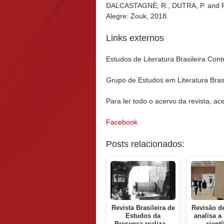
DALCASTAGNÈ, R., DUTRA, P. and 
Alegre: Zouk, 2018.
Links externos
Estudos de Literatura Brasileira C
Grupo de Estudos em Literatura Bra
Para ler todo o acervo da revista, a
Facebook
Posts relacionados:
Revista Brasileira de
Revisão de
Estudos da
analisa a
Presença realiza…
cient