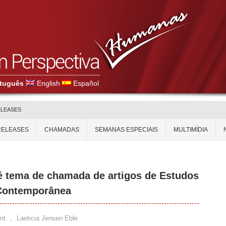
tuguês
English
Español
ELEASES
RELEASES
CHAMADAS
SEMANAS ESPECIAIS
MULTIMÍDIA
o é tema de chamada de artigos de Estudos
a Contemporânea
nt
,
Laeticia Jensen Eble