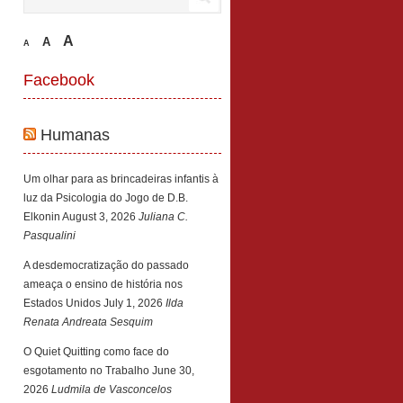
A
A
A
Facebook
Humanas
Um olhar para as brincadeiras infantis à
luz da Psicologia do Jogo de D.B.
Elkonin
August 3, 2026
Juliana C.
Pasqualini
A desdemocratização do passado
ameaça o ensino de história nos
Estados Unidos
July 1, 2026
Ilda
Renata Andreata Sesquim
O Quiet Quitting como face do
esgotamento no Trabalho
June 30,
2026
Ludmila de Vasconcelos