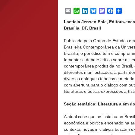
Email
WhatsApp
LinkedIn
Bluesky
Mastodon
Facebook
Share
Laeticia Jensen Eble, Editora-exe
Brasília, DF, Brasil
Publicada pelo Grupo de Estudos em 
Brasileira Contemporânea da Univer
Brasília, o periódico tem o compromi
fomentar o debate crítico sobre a lite
contemporânea produzida no Brasil,
diferentes manifestações, a partir do
diversos enfoques teóricos e metodo
com abertura para o diálogo com out
literaturas e outras expressões artíst
Seção temática: Literatura além do
A atual crise que se instalou no Brasi
econômica e política encenado na ar
contexto, novas iniciativas buscam ex