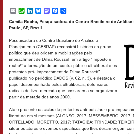
Email
WhatsApp
LinkedIn
Bluesky
Mastodon
Facebook
Share
Camila Rocha, Pesquisadora do Centro Brasileiro de Análise
Paulo, SP, Brasil
Pesquisadora do Centro Brasileiro de Análise e
Planejamento (CEBRAP) reconstrói histórico do grupo
político que deu origem a mobilizações pelo
impeachment de Dilma Rousseff em artigo “Imposto é
roubo!” a formação de um contra-público ultraliberal e os
protestos pró- impeachment de Dilma Rousseff”
publicado No periódico DADOS (v. 62, n. 3), e destaca o
papel desempenhado pelos ultraliberais, defensores
radicais do livre-mercado que passaram a se organizar a
partir da metade dos anos 2000.
Até o presente os ciclos de protestos anti-petistas e pró-impeac
literatura em si mesmos (ALONSO, 2017; MESSEMBERG, 2017;
ORTELLADO; MORETTO, 2017; TATAGIBA; TRINDADE; TEIXEIRA,
situar os atores e eventos específicos que lhes deram origem co