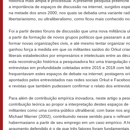
histórica mais ampla e processual. A presente pesquisa preenche 
a importância de espaços de discussão na internet, surgidos espe
na metade dos anos 2000, nos quais se debatia uma variante radic
libertarianismo, ou ultraliberalismo, como ficou mais conhecido no
Foi a partir destes fóruns de discussão que uma nova militância ul
a partir da formação de novos grupos políticos que passaram a a
formar novas organizações civis, e até mesmo tentar organizar n
ganhou força à medida em que os militantes saídos do Orkut cr
liberais estabelecidos por empresários e intelectuais entre as dé
esta reconstrução histórica a pesquisadora fez uma triangulação
entrevistas em profundidade coletadas entre 2015 e 2018 com lid
frequentavam estes espaços de debate na internet; postagens ori
apontados pelos entrevistados nas redes sociais Orkut e Faceboo
e revistas que também pudessem confirmar o relato dos entrevist
Para além de contribuição empírica inovadora, neste artigo a p
contribuição teórica ao propor a interpretação destes espaços d
militantes como uma contra-público ultraliberal, com base nos argu
Michael Warner (2002), contribuindo nesse sentido para o refina
habermasiano a partir de seu emprego em um caso empírico. A hip
argumento defendido é o de que três fatores foram fundamentais 