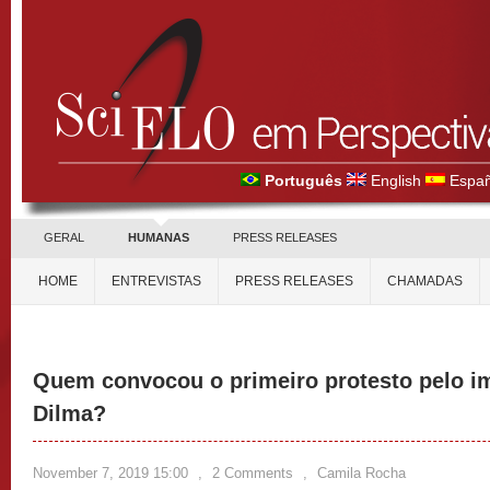
Português
English
Españ
GERAL
HUMANAS
PRESS RELEASES
HOME
ENTREVISTAS
PRESS RELEASES
CHAMADAS
Quem convocou o primeiro protesto pelo 
Dilma?
November 7, 2019 15:00
,
2 Comments
,
Camila Rocha