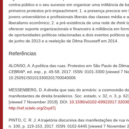
contra-público e o seu sucesso em organizar uma militância de b
primeiros protestos pró-impeachment: 1. a presença precoce em fó
jovens universitários e profissionais liberais das classes média e
liberalismo econômico; 2. a pré-existência de uma rede de
think 
oferecer suporte organizacionais e financeiro à militância em fo
de oportunidades políticas relacionadas a dois eventos políticos q
de junho de 2013 e a reeleição de Dilma Rousseff em 2014.
Referências
ALONSO, A. A política das ruas. Protestos em São Paulo de Dilm
CEBRAP
, ed. esp., p. 49-58, 2017. ISSN: 0101-3300 [viewed 7 
10.25091/S01013300201700040006
MESSENBERG, D. A direita que saiu do armário: a cosmovisão do
manifestantes de direita brasileiros.
Soc. estado
, v. 32, n. 3, p. 
[viewed 7 November 2019]. DOI:
10.1590/s0102-69922017.3203
http://ref.scielo.org/2xyd7j
PINTO, C. R. J. A trajetória discursiva das manifestações de rua 
n. 100, p. 119-153, 2017. ISSN: 0102-6445 [viewed 7 November 