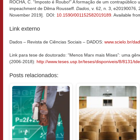
ROCHA, C. “Imposto é Roubo!” A formação de um contrapúblico ult
impeachment de Dilma Rousseff.
Dados
, v. 62, n. 3, e20190076,
November 2019]. DOI:
10.1590/001152582019189
. Available fr
Link externo
Dados – Revista de Ciências Sociais – DADOS:
www.scielo.br/da
Link para tese de doutorado: “Menos Marx mais Mises”: uma gênes
(2006-2018):
http://www.teses.usp.br/teses/disponiveis/8/8131/t
Posts relacionados: