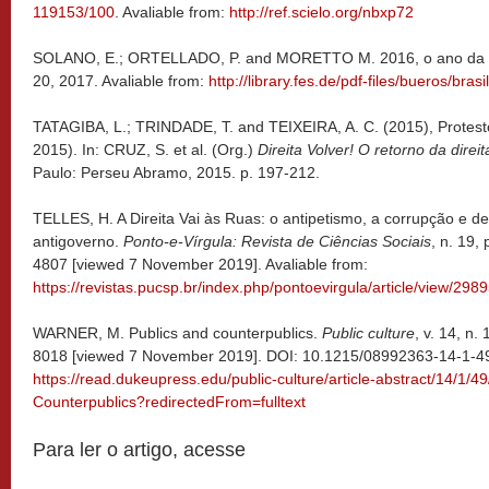
119153/100
. Avaliable from:
http://ref.scielo.org/nbxp72
SOLANO, E.; ORTELLADO, P. and MORETTO M. 2016, o ano da 
20, 2017. Avaliable from:
http://library.fes.de/pdf-files/bueros/bras
TATAGIBA, L.; TRINDADE, T. and TEIXEIRA, A. C. (2015), Protestos
2015). In: CRUZ, S. et al. (Org.)
Direita Volver! O retorno da direita
Paulo: Perseu Abramo, 2015. p. 197-212.
TELLES, H. A Direita Vai às Ruas: o antipetismo, a corrupção e d
antigoverno.
Ponto-e-Vírgula: Revista de Ciências Sociais
, n. 19,
4807 [viewed 7 November 2019]. Avaliable from:
https://revistas.pucsp.br/index.php/pontoevirgula/article/view/298
WARNER, M. Publics and counterpublics.
Public culture
, v. 14, n.
8018 [viewed 7 November 2019]. DOI: 10.1215/08992363-14-1-49.
https://read.dukeupress.edu/public-culture/article-abstract/14/1/4
Counterpublics?redirectedFrom=fulltext
Para ler o artigo, acesse