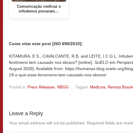
Comunicação ineficaz e
infodemia pioraram…
Como citar este post [ISO 690/2010]:
KITAMURA, E.S., CAVALCANTE, R.B. and LEITE, I.C.G.L. Infodemi
fenômeno tem causado nos idosos? [online].
SciELO em Perspec
August 2026]. Available from: https://humanas.blog.scielo.org/bl
19-o-que-esse-fenomeno-tem-causado-nos-idosos/
Posted in:
Press Releases
,
RBGG
,
Tagged:
Medicina
,
Revista Brasil
Leave a Reply
Your email address will not be published.
Required fields are mar