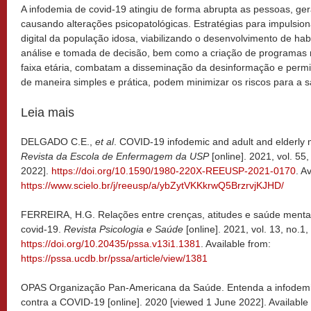
A infodemia de covid-19 atingiu de forma abrupta as pessoas, ge
causando alterações psicopatológicas. Estratégias para impulsion
digital da população idosa, viabilizando o desenvolvimento de hab
análise e tomada de decisão, bem como a criação de programas 
faixa etária, combatam a disseminação da desinformação e perm
de maneira simples e prática, podem minimizar os riscos para a 
Leia mais
DELGADO C.E.,
et al
. COVID-19 infodemic and adult and elderly m
Revista da Escola de Enfermagem da USP
[online]. 2021, vol. 5
2022].
https://doi.org/10.1590/1980-220X-REEUSP-2021-0170
. A
https://www.scielo.br/j/reeusp/a/ybZytVKKkrwQ5BrzrvjKJHD/
FERREIRA, H.G. Relações entre crenças, atitudes e saúde menta
covid-19.
Revista Psicologia e Saúde
[online]. 2021, vol. 13, no.1
https://doi.org/10.20435/pssa.v13i1.1381
. Available from:
https://pssa.ucdb.br/pssa/article/view/1381
OPAS Organização Pan-Americana da Saúde. Entenda a infodemia
contra a COVID-19 [online]. 2020 [viewed 1 June 2022]. Available