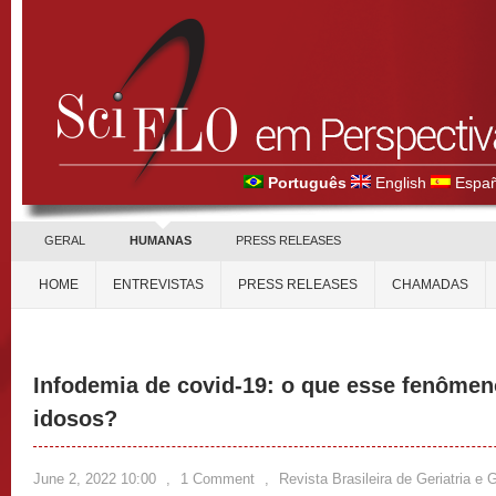
Português
English
Españ
GERAL
HUMANAS
PRESS RELEASES
HOME
ENTREVISTAS
PRESS RELEASES
CHAMADAS
Infodemia de covid-19: o que esse fenôme
idosos?
June 2, 2022 10:00
,
1 Comment
,
Revista Brasileira de Geriatria e 