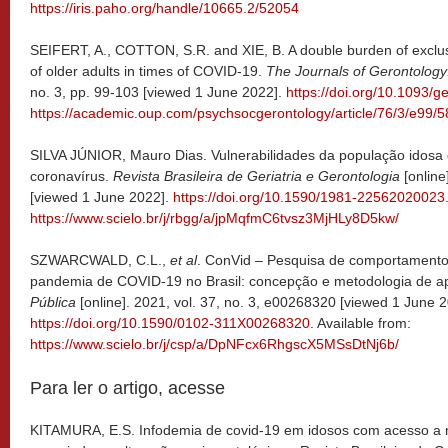
https://iris.paho.org/handle/10665.2/52054
SEIFERT, A., COTTON, S.R. and XIE, B. A double burden of exclusi
of older adults in times of COVID-19.
The Journals of Gerontology
no. 3, pp. 99-103 [viewed 1 June 2022].
https://doi.org/10.1093/
https://academic.oup.com/psychsocgerontology/article/76/3/e99/
SILVA JÚNIOR, Mauro Dias. Vulnerabilidades da população idosa
coronavírus.
Revista Brasileira de Geriatria e Gerontologia
[online
[viewed 1 June 2022].
https://doi.org/10.1590/1981-2256202002
https://www.scielo.br/j/rbgg/a/jpMqfmC6tvsz3MjHLy8D5kw/
SZWARCWALD, C.L.,
et al
. ConVid – Pesquisa de comportamentos
pandemia de COVID-19 no Brasil: concepção e metodologia de a
Pública
[online]. 2021, vol. 37, no. 3, e00268320 [viewed 1 June 2
https://doi.org/10.1590/0102-311X00268320
. Available from:
https://www.scielo.br/j/csp/a/DpNFcx6RhgscX5MSsDtNj6b/
Para ler o artigo, acesse
KITAMURA, E.S. Infodemia de covid-19 em idosos com acesso a míd