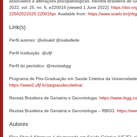
associados a alterações psicopatológicas. Revista Brasileira de Ger
2022, vol. 25, no. 6, e220016 [viewed 1 June 2022].
https://doi.o
22562022025.220016pt
. Available from:
https://www.scielo.br/j
Link(s)
Perfil autores: @elisakit @isabelleite
Perfil instituição: @ufjf
Perfil do periódico: @revistabgg
Programa de Pós-Graduação em Saúde Coletiva da Universidade 
https://www2.ufjf.br/ppgsaudecoletiva/
Revista Brasileira de Geriatria e Gerontologia:
https://www.rbgg.c
Revista Brasileira de Geriatria e Gerontologia – RBGG:
https://www
Autores
Elisa Shizuê Kitamura é doutoranda em Saúde Coletiva (UFJF), ci