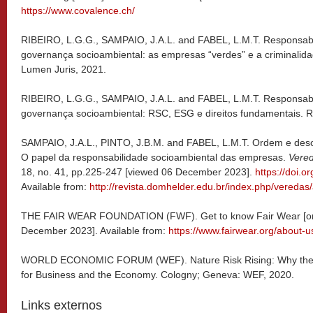
https://www.covalence.ch/
RIBEIRO, L.G.G., SAMPAIO, J.A.L. and FABEL, L.M.T. Responsabil
governança socioambiental: as empresas “verdes” e a criminalidad
Lumen Juris, 2021.
RIBEIRO, L.G.G., SAMPAIO, J.A.L. and FABEL, L.M.T.
Responsabi
governança socioambiental: RSC, ESG e direitos fundamentais. Ri
SAMPAIO, J.A.L., PINTO, J.B.M. and FABEL, L.M.T. Ordem e desor
O papel da responsabilidade socioambiental das empresas.
Vered
18, no. 41, pp.225-247 [viewed 06 December 2023].
https://doi.
Available from:
http://revista.domhelder.edu.br/index.php/veredas/
THE FAIR WEAR FOUNDATION (FWF). Get to know Fair Wear [onl
December 2023]. Available from:
https://www.fairwear.org/about-u
WORLD ECONOMIC FORUM (WEF). Nature Risk Rising: Why the Cr
for Business and the Economy. Cologny; Geneva: WEF, 2020.
Links externos