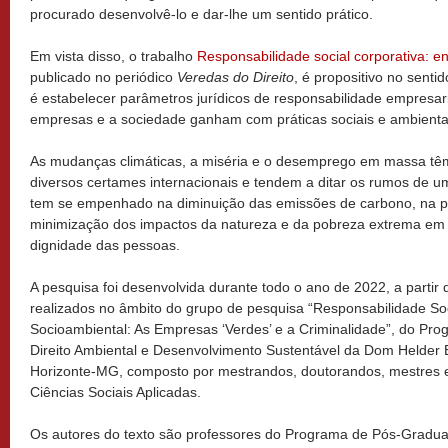
procurado desenvolvê-lo e dar-lhe um sentido prático.
Em vista disso, o trabalho
Responsabilidade social corporativa: en
publicado no periódico
Veredas do Direito
, é propositivo no senti
é estabelecer parâmetros jurídicos de responsabilidade empresarial
empresas e a sociedade ganham com práticas sociais e ambienta
As mudanças climáticas, a miséria e o desemprego em massa têm
diversos certames internacionais e tendem a ditar os rumos de uma
tem se empenhado na diminuição das emissões de carbono, na pr
minimização dos impactos da natureza e da pobreza extrema em p
dignidade das pessoas.
A pesquisa foi desenvolvida durante todo o ano de 2022, a partir
realizados no âmbito do grupo de pesquisa “Responsabilidade So
Socioambiental: As Empresas ‘Verdes’ e a Criminalidade”, do P
Direito Ambiental e Desenvolvimento Sustentável da Dom Helder E
Horizonte-MG, composto por mestrandos, doutorandos, mestres e
Ciências Sociais Aplicadas.
Os autores do texto são professores do Programa de Pós-Gradu