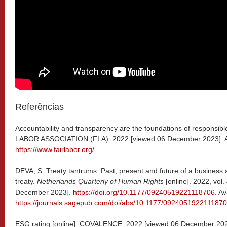
Referências
Accountability and transparency are the foundations of responsibl
LABOR ASSOCIATION (FLA). 2022 [viewed 06 December 2023]. Av
https://www.fairlabor.org/
DEVA, S. Treaty tantrums: Past, present and future of a business
treaty.
Netherlands Quarterly of Human Rights
[online]. 2022, vol
December 2023].
https://doi.org/10.1177/09240519221118706
. Av
https://journals.sagepub.com/doi/abs/10.1177/092405192211187
ESG rating [online]. COVALENCE. 2022 [viewed 06 December 2023