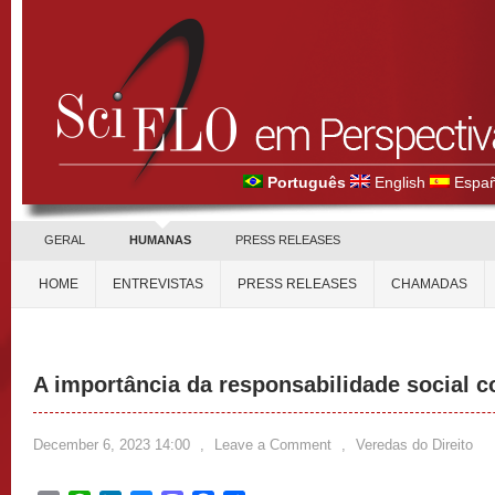
Português
English
Españ
GERAL
HUMANAS
PRESS RELEASES
HOME
ENTREVISTAS
PRESS RELEASES
CHAMADAS
A importância da responsabilidade social c
December 6, 2023 14:00
,
Leave a Comment
,
Veredas do Direito