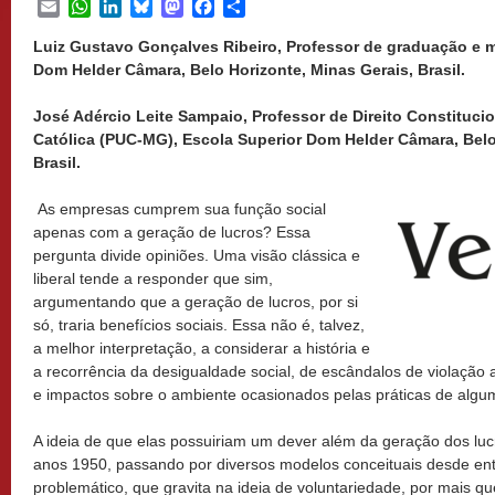
Email
WhatsApp
LinkedIn
Bluesky
Mastodon
Facebook
Share
Luiz Gustavo Gonçalves Ribeiro, Professor de graduação e 
Dom Helder Câmara, Belo Horizonte, Minas Gerais, Brasil.
José Adércio Leite Sampaio, Professor de Direito Constitucio
Católica (PUC-MG), Escola Superior Dom Helder Câmara, Belo
Brasil.
As empresas cumprem sua função social
apenas com a geração de lucros? Essa
pergunta divide opiniões. Uma visão clássica e
liberal tende a responder que sim,
argumentando que a geração de lucros, por si
só, traria benefícios sociais. Essa não é, talvez,
a melhor interpretação, a considerar a história e
a recorrência da desigualdade social, de escândalos de violação 
e impactos sobre o ambiente ocasionados pelas práticas de alg
A ideia de que elas possuiriam um dever além da geração dos luc
anos 1950, passando por diversos modelos conceituais desde en
problemático, que gravita na ideia de voluntariedade, por mais q