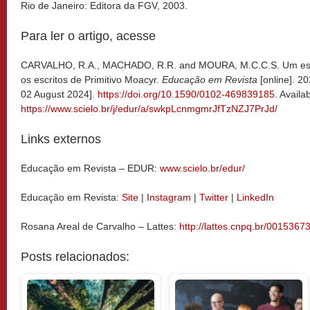
Rio de Janeiro: Editora da FGV, 2003.
Para ler o artigo, acesse
CARVALHO, R
.A., MACHADO, R.R. and MOURA, M.C.C.S.
Um esc
os escritos de Primitivo Moacyr
.
Educação em Revista
[online]. 2
02 August 2024].
https://doi.org/10.1590/0102-469839185
.
Availab
https://www.scielo.br/j/edur/a/swkpLcnmgmrJfTzNZJ7PrJd/
Links externos
Educação em Revista – EDUR:
www.scielo.br/edur/
Educação em Revista:
Site
|
Instagram
|
Twitter
|
LinkedIn
Rosana Areal de Carvalho – Lattes:
http://lattes.cnpq.br/00153
Posts relacionados: