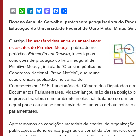
Email
WhatsApp
LinkedIn
Bluesky
Mastodon
Facebook
Share
Rosana Areal de Carvalho, professora pesquisadora do Pro
Educação da Universidade Federal de Ouro Preto, Minas Gerai
O artigo
Um escafandrista entre os anatolianos:
os escritos de Primitivo Moacyr
, publicado no
periódico
Educação em Revista
,
investiga as
condições de produção do livro inaugural de
Primitivo Moacyr, intitulado “O ensino público no
Congresso Nacional. Breve Notícia”, que reúne
suas crônicas publicadas no Jornal do
Commercio em 1915. Funcionário da Câmara dos Deputados e re
Documentos Parlamentares, Moacyr lançou mão dessa posição pa
imprensa brasileira e no ambiente intelectual, tratando de um t
o qual pouco ou quase nada havia de estudos: o debate sobre o e
parlamentares.
Apresentamos as condições materiais do escrito, da organização 
publicações anteriores nas páginas do Jornal do Commercio, con