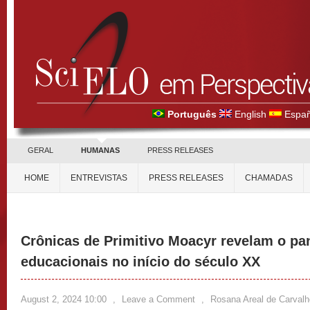
Português
English
Españ
GERAL
HUMANAS
PRESS RELEASES
HOME
ENTREVISTAS
PRESS RELEASES
CHAMADAS
Crônicas de Primitivo Moacyr revelam o p
educacionais no início do século XX
August 2, 2024 10:00
,
Leave a Comment
,
Rosana Areal de Carvalh