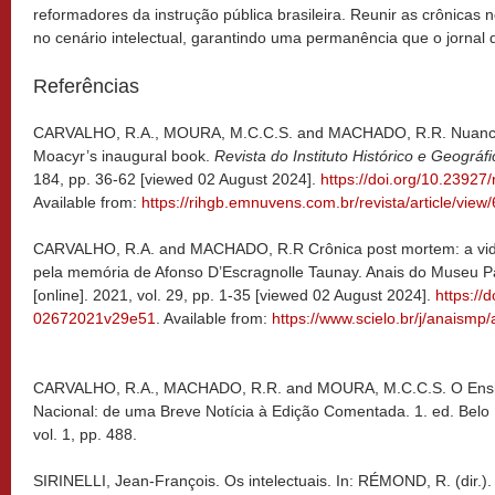
reformadores da instrução pública brasileira. Reunir as crônicas n
no cenário intelectual, garantindo uma permanência que o jornal d
Referências
CARVALHO, R
.A., MOURA, M.C.C.S. and MACHADO, R.R. Nuances o
Moacyr’s inaugural book.
Revista do Instituto Histórico e Geográfi
184, pp. 36-62 [viewed 02 August 2024].
https://doi.org/10.23927
Available from:
https://rihgb.emnuvens.com.br/revista/article/view
CARVALHO, R
.A. and MACHADO, R.R
Crônica post mortem: a vi
pela memória de Afonso D’Escragnolle Taunay.
Anais do Museu Pau
[online]. 2021
, vol. 29, pp. 1-35 [viewed 02 August 2024].
https://
02672021v29e51
. Available from:
https://www.scielo.br/j/anai
CARVALHO, R
.A., MACHADO, R.R. and MOURA, M.C.C.S. O Ensi
Nacional: de uma Breve Notícia à Edição Comentada. 1. ed. Belo 
vol. 1, pp. 488.
SIRINELLI, Jean-François. Os intelectuais. In: RÉMOND, R. (dir.). 