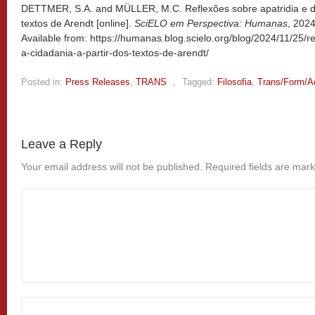
DETTMER, S.A. and MÜLLER, M.C. Reflexões sobre apatridia e dire
textos de Arendt [online].
SciELO em Perspectiva: Humanas
, 202
Available from: https://humanas.blog.scielo.org/blog/2024/11/25/re
a-cidadania-a-partir-dos-textos-de-arendt/
Posted in:
Press Releases
,
TRANS
,
Tagged:
Filosofia
,
Trans/Form/A
Leave a Reply
Your email address will not be published.
Required fields are mar