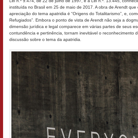
Lei n.º 9.474, de 22 de julho de 1997, e a Lei n.º. 13.445, conhe
instituída no Brasil em 25 de maio de 2017. A obra de Arendt que
apreciação do tema apatridia é “Origens do Totalitarismo”, e, como 
Refugiados”. Embora o ponto de vista de Arendt não seja a dogmát
dimensão jurídica e legal comparece em várias partes de seus escr
contundência e pertinência, tornam inevitável o reconhecimento 
discussão sobre o tema da apatridia.