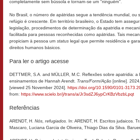
completamente sem bússola e tornam-se um “ninguém”.
No Brasil, o número de apátridas segue a tendência mundial, ou
refúgio é crescente. Em território brasileiro, o Estado tem asseg
legislação, procedimentos de determinação da apatridia e mecan
facilitada para pessoas reconhecidas como apátridas. Tais meca
propiciam à pessoa um
status
legal que permite residência e gara
direitos humanos básicos.
Para ler o artigo acesse
DETTMER, S.A. and MÜLLER, M.C. Reflexões sobre apatridia: a le
ensinamentos de Hannah Arendt.
Trans/Form/Ação
[online]. 2024
[viewed 25 November 2024].
https://doi.org/10.1590/0101-3173.
from:
https://www.scielo.br/j/trans/a/Jr3sdZJ6ypCrKBzVbzbLpqt
Referências
ARENDT, H.
Nós, refugiados
. In: ARENDT, H. Escritos judaicos. 
Mascaro, Luciana Garcia de Oliveira, Thiago Dias da Silva. Baruer