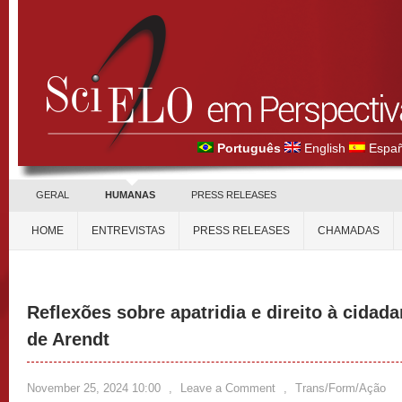
Português
English
Españ
GERAL
HUMANAS
PRESS RELEASES
HOME
ENTREVISTAS
PRESS RELEASES
CHAMADAS
Reflexões sobre apatridia e direito à cidada
de Arendt
November 25, 2024 10:00
,
Leave a Comment
,
Trans/Form/Ação