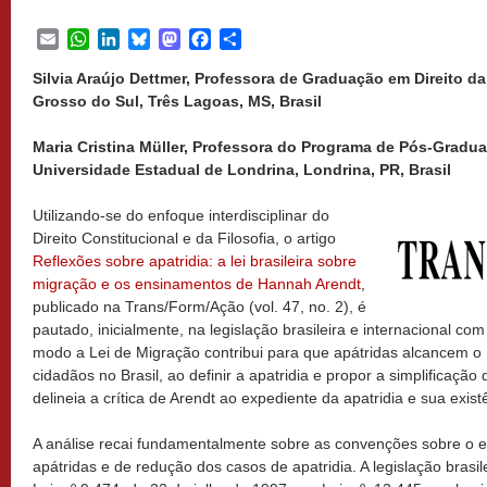
Email
WhatsApp
LinkedIn
Bluesky
Mastodon
Facebook
Share
Silvia Araújo Dettmer, Professora de Graduação em Direito d
Grosso do Sul, Três Lagoas, MS, Brasil
Maria Cristina Müller, Professora do Programa de Pós-Gradua
Universidade Estadual de Londrina, Londrina, PR, Brasil
Utilizando-se do enfoque interdisciplinar do
Direito Constitucional e da Filosofia, o artigo
Reflexões sobre apatridia: a lei brasileira sobre
migração e os ensinamentos de Hannah Arendt
,
publicado na Trans/Form/Ação (vol. 47, no. 2), é
pautado, inicialmente, na legislação brasileira e internacional com
modo a Lei de Migração contribui para que apátridas alcancem o
cidadãos no Brasil, ao definir a apatridia e propor a simplificação
delineia a crítica de Arendt ao expediente da apatridia e sua ex
A análise recai fundamentalmente sobre as convenções sobre o es
apátridas e de redução dos casos de apatridia. A legislação brasile