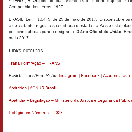
ARENDT, H. Origens do totalitarismo. Trad. Roberto Raposo. 2. 
Companhia das Letras, 1997.
BRASIL. Lei nº 13.445, de 25 de maio de 2017. Dispõe sobre os d
e do visitante, regula a sua entrada e estada no País e estabelece 
políticas públicas para o emigrante.
Diário Oficial da União
, Bra
maio 2017.
Links externos
Trans/Form/Ação – TRANS
Revista Trans/Form/Ação:
Instagram
|
Facebook
|
Academia.edu
Apátridas | ACNUR Brasil
Apatridia – Legislação – Ministério da Justiça e Segurança Públic
Refúgio em Números – 2023