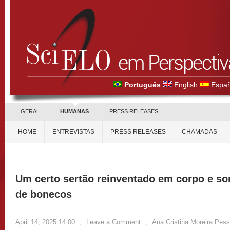
Português
English
Españ
GERAL
HUMANAS
PRESS RELEASES
HOME
ENTREVISTAS
PRESS RELEASES
CHAMADAS
Um certo sertão reinventado em corpo e so
de bonecos
April 14, 2025 14:00
,
Leave a Comment
,
Ana Cristina Moreira Pes