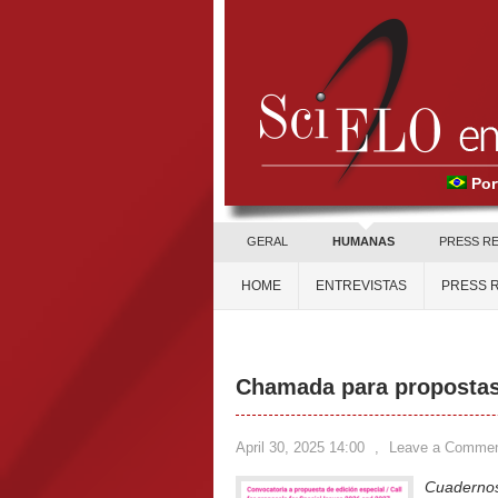
Por
GERAL
HUMANAS
PRESS R
HOME
ENTREVISTAS
PRESS 
Chamada para propostas 
April 30, 2025 14:00
,
Leave a Comme
Cuadernos