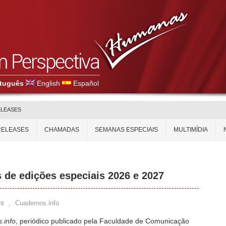
tuguês
English
Español
ELEASES
RELEASES
CHAMADAS
SEMANAS ESPECIAIS
MULTIMÍDIA
de edições especiais 2026 e 2027
nt
,
Cuadernos.info
.info
, periódico publicado pela Faculdade de Comunicação