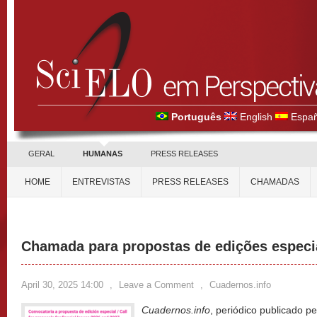
Português
English
Españ
GERAL
HUMANAS
PRESS RELEASES
HOME
ENTREVISTAS
PRESS RELEASES
CHAMADAS
Chamada para propostas de edições especi
April 30, 2025 14:00
,
Leave a Comment
,
Cuadernos.info
Cuadernos.info
, periódico publicado 