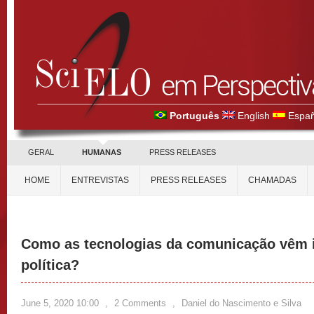
Português
English
Españ
GERAL
HUMANAS
PRESS RELEASES
HOME
ENTREVISTAS
PRESS RELEASES
CHAMADAS
Como as tecnologias da comunicação vêm i
política?
June 5, 2020 10:00
,
2 Comments
,
Daniel do Nascimento e Silva