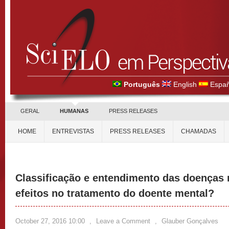
Português
English
Españ
GERAL
HUMANAS
PRESS RELEASES
HOME
ENTREVISTAS
PRESS RELEASES
CHAMADAS
Classificação e entendimento das doenças 
efeitos no tratamento do doente mental?
October 27, 2016 10:00
,
Leave a Comment
,
Glauber Gonçalves