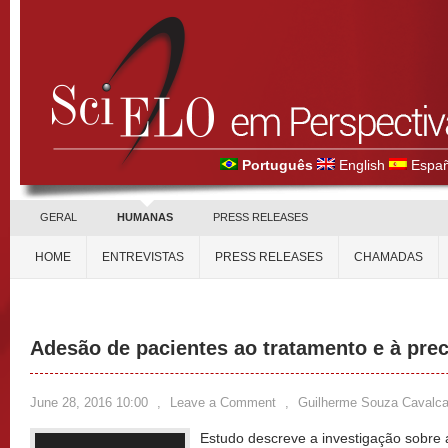
Português
English
Españ
GERAL
HUMANAS
PRESS RELEASES
HOME
ENTREVISTAS
PRESS RELEASES
CHAMADAS
Adesão de pacientes ao tratamento e à pre
June 28, 2016 10:00
,
Leave a Comment
,
Guilherme Souza Cavalca
Estudo descreve a investigação sobre