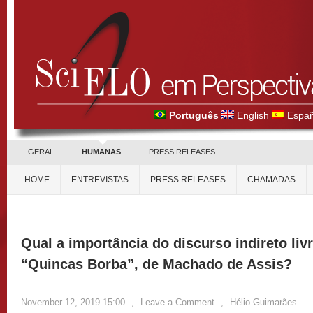
Português
English
Españ
GERAL
HUMANAS
PRESS RELEASES
HOME
ENTREVISTAS
PRESS RELEASES
CHAMADAS
Qual a importância do discurso indireto li
“Quincas Borba”, de Machado de Assis?
November 12, 2019 15:00
,
Leave a Comment
,
Hélio Guimarães