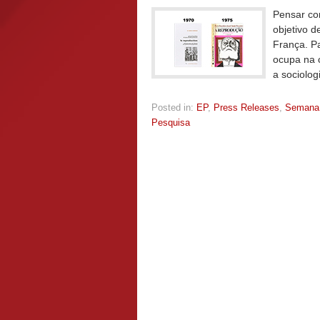
Pensar co
objetivo d
França. P
ocupa na c
a sociolog
Posted in:
EP
,
Press Releases
,
Semana
Pesquisa