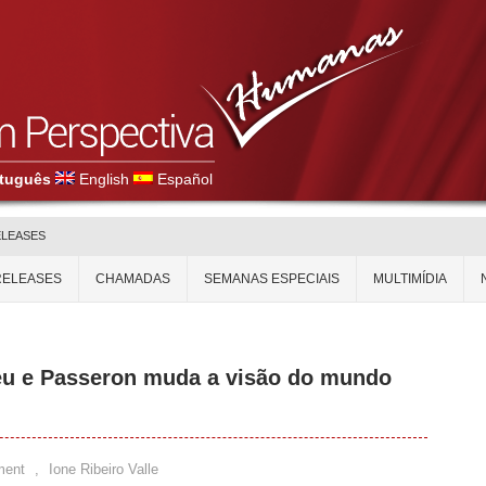
tuguês
English
Español
ELEASES
RELEASES
CHAMADAS
SEMANAS ESPECIAIS
MULTIMÍDIA
eu e Passeron muda a visão do mundo
ment
,
Ione Ribeiro Valle