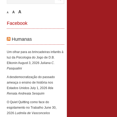
A
A
A
Facebook
Humanas
Um olhar para as brincadeiras infantis à
luz da Psicologia do Jogo de D.B.
Elkonin
August 3, 2026
Juliana C.
Pasqualini
A desdemocratização do passado
ameaça o ensino de história nos
Estados Unidos
July 1, 2026
Ilda
Renata Andreata Sesquim
O Quiet Quitting como face do
esgotamento no Trabalho
June 30,
2026
Ludmila de Vasconcelos