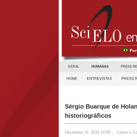
Por
GERAL
HUMANAS
PRESS R
HOME
ENTREVISTAS
PRESS 
Sérgio Buarque de Holan
historiográficos
December 15, 2016 15:00
,
Leave a C