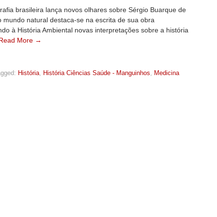
grafia brasileira lança novos olhares sobre Sérgio Buarque de
o mundo natural destaca-se na escrita de sua obra
ando à História Ambiental novas interpretações sobre a história
Read More →
agged:
História
,
História Ciências Saúde - Manguinhos
,
Medicina