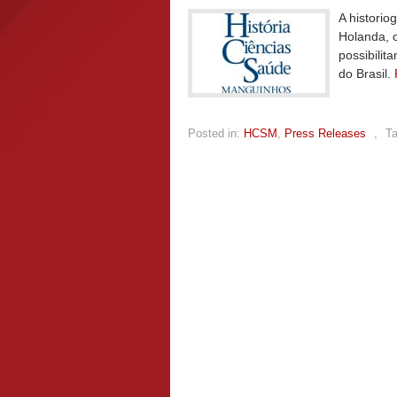
A historio
Holanda, 
possibilit
do Brasil.
Posted in:
HCSM
,
Press Releases
,
T