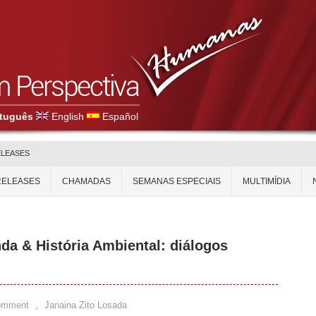
tuguês
English
Español
ELEASES
RELEASES
CHAMADAS
SEMANAS ESPECIAIS
MULTIMÍDIA
da & História Ambiental: diálogos
omment
,
Janaina Zito Losada