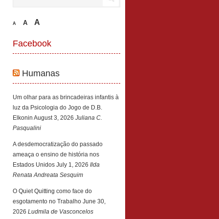
A
A
A
Facebook
Humanas
Um olhar para as brincadeiras infantis à
luz da Psicologia do Jogo de D.B.
Elkonin
August 3, 2026
Juliana C.
Pasqualini
A desdemocratização do passado
ameaça o ensino de história nos
Estados Unidos
July 1, 2026
Ilda
Renata Andreata Sesquim
O Quiet Quitting como face do
esgotamento no Trabalho
June 30,
2026
Ludmila de Vasconcelos