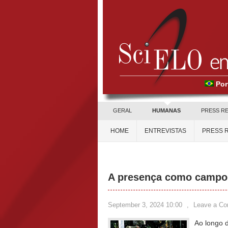
Por
GERAL
HUMANAS
PRESS R
HOME
ENTREVISTAS
PRESS 
A presença como campo 
September 3, 2024 10:00
,
Leave a C
Ao longo 