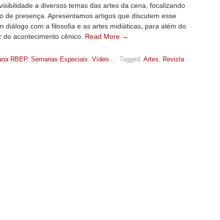
isibilidade a diversos temas das artes da cena, focalizando
to de presença. Apresentamos artigos que discutem esse
 diálogo com a filosofia e as artes midiáticas, para além do
c
do acontecimento cênico.
Read More →
ana RBEP
,
Semanas Especiais
,
Vídeo
,
Tagged:
Artes
,
Revista