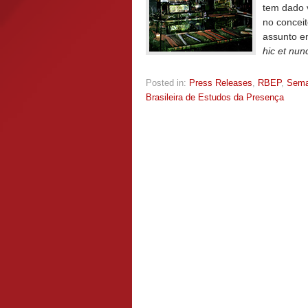
tem dado v
no concei
assunto em
hic et nun
Posted in:
Press Releases
,
RBEP
,
Sem
Brasileira de Estudos da Presença