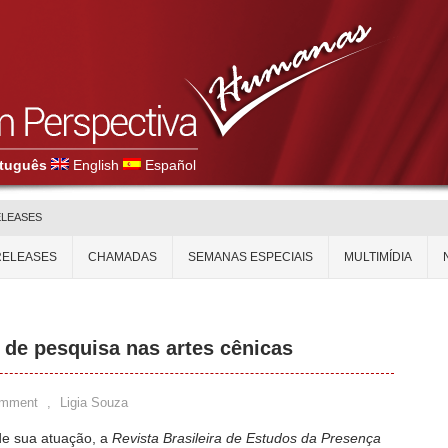
tuguês
English
Español
ELEASES
RELEASES
CHAMADAS
SEMANAS ESPECIAIS
MULTIMÍDIA
de pesquisa nas artes cênicas
omment
,
Ligia Souza
de sua atuação, a
Revista Brasileira de Estudos da Presença