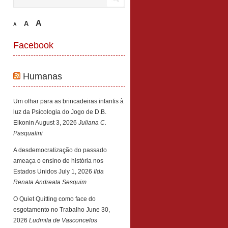
A
A
A
Facebook
Humanas
Um olhar para as brincadeiras infantis à
luz da Psicologia do Jogo de D.B.
Elkonin
August 3, 2026
Juliana C.
Pasqualini
A desdemocratização do passado
ameaça o ensino de história nos
Estados Unidos
July 1, 2026
Ilda
Renata Andreata Sesquim
O Quiet Quitting como face do
esgotamento no Trabalho
June 30,
2026
Ludmila de Vasconcelos