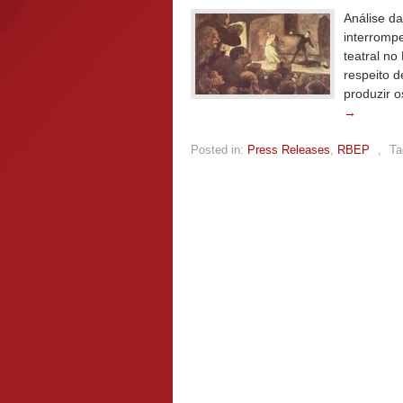
Análise d
interrompe
teatral no
respeito d
produzir 
→
Posted in:
Press Releases
,
RBEP
,
Ta