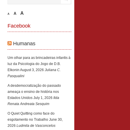
A
A
A
Facebook
Humanas
Um olhar para as brincadeiras infantis à
luz da Psicologia do Jogo de D.B.
Elkonin
August 3, 2026
Juliana C.
Pasqualini
A desdemocratização do passado
ameaça o ensino de história nos
Estados Unidos
July 1, 2026
Ilda
Renata Andreata Sesquim
O Quiet Quitting como face do
esgotamento no Trabalho
June 30,
2026
Ludmila de Vasconcelos