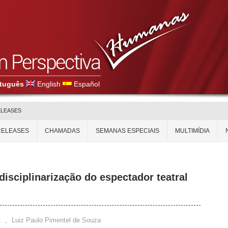
tuguês
English
Español
ELEASES
RELEASES
CHAMADAS
SEMANAS ESPECIAIS
MULTIMÍDIA
 disciplinarização do espectador teatral
t
,
Luiz Paulo Pimentel de Souza