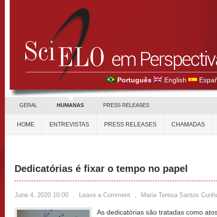
Português
English
Españ
GERAL
HUMANAS
PRESS RELEASES
HOME
ENTREVISTAS
PRESS RELEASES
CHAMADAS
Dedicatórias é fixar o tempo no papel
June 4, 2020 10:00
,
Leave a Comment
,
Maria Teresa Santos Cunh
As dedicatórias são tratadas como ato